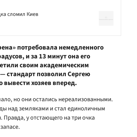
ка сломил Киев
рена» потребовала немедленного
адусов, и за 13 минут она его
ветили своим академическим
 — стандарт позволил
Сергею
о
вывести хозяев вперед.
мало, но они остались нереализованными.
еды над земляками и стал единоличным
 Правда, у отстающего на три очка
запасе.