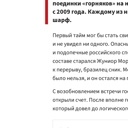
поединки «горняков» на 
с 2009 года. Каждому из
шарф.
Первый тайм мог бы стать сви
и не увидел ни одного. Опасн
и подопечные российского с
составе старался Жуниор Мор
к перерыву, бразилец сник. 
было нельзя, и он остался на 
С возобновлением встречи го
открыли счет. После вполне г
который довел до логическо