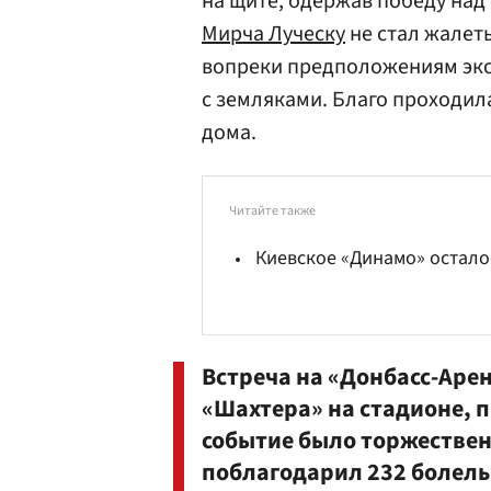
на щите, одержав победу над 
Мирча Луческу
не стал жалет
вопреки предположениям эксп
с земляками. Благо проходил
дома.
Читайте также
Киевское «Динамо» остало
Встреча на «Донбасс-Аре
«Шахтера» на стадионе, 
событие было торжествен
поблагодарил 232 болель