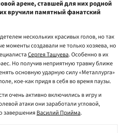
новой арене, ставшей для них родной
 них вручили памятный фанатский
детелем нескольких красивых голов, но так
ые моменты создавали не только хозяева, но
пециалиста
Сергея Ташуева
. Особенно в их
аес. Но получив неприятную травму ближе
Менять основную ударную силу «Металлурга»
поле, кое-как придя в себя во время паузы.
сти очень активно включились в игру и
олевой атаки они заработали угловой,
го завершения
Василий Прийма
.