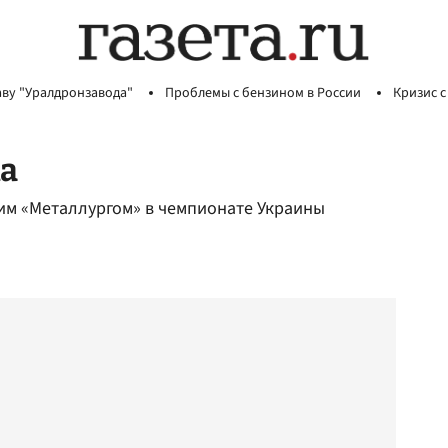
аву "Уралдронзавода"
Проблемы с бензином в России
Кризис с
а
им «Металлургом» в чемпионате Украины