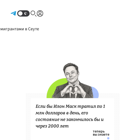
Авторизоваться
 мигрантами в Сеуте
Если бы Илон Маск тратил по 1
млн долларов в день, его
состояние не закончилось бы и
через 2000 лет