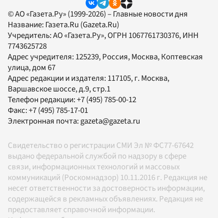
© АО «Газета.Ру» (1999-2026) – Главные новости дня
Название:
Газета.Ru
(Gazeta.Ru)
Учредитель:
АО «Газета.Ру»
, ОГРН 1067761730376, ИНН
7743625728
Адрес учредителя: 125239, Россия, Москва, Коптевская
улица, дом 67
Адрес редакции и издателя:
117105
, г.
Москва
,
Варшавское шоссе, д.9, стр.1
Телефон редакции:
+7 (495) 785-00-12
Факс:
+7 (495) 785-17-01
Электронная почта:
gazeta@gazeta.ru
Свидетельство о регистрации СМИ Эл № ФС77-67642
выдано федеральной службой по надзору в сфере
связи, информационных технологий и массовых
коммуникаций (Роскомнадзор) 10.11.2016 г. Редакция не
несет ответственности за достоверность информации,
содержащейся в рекламных объявлениях. Редакция не
предоставляет справочной информации.