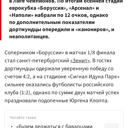
в Лиге чемпионов. По итогам осенней стадии
еврокубка «Боруссия», «Арсенал» и
«Наполи» набрали по 12 очков, однако
по дополнительным показателям
дортмундцы опередили и «канониров», и
неаполитанцев.
Соперником «Боруссии» в матчах 1/8 финала
стал санкт-петербургский
«Зенит»
. В гостях
дортмундцы одержали уверенную победу со
счетом 4:2, а на стадионе «Сигнал Идуна Парк»
сильнее оказались футболисты российского
клуба (1:2), однако по сумме двух матчей успех
праздновали подопечные Юргена Клоппа.
Читайте также
«Будем держаться с баварцами