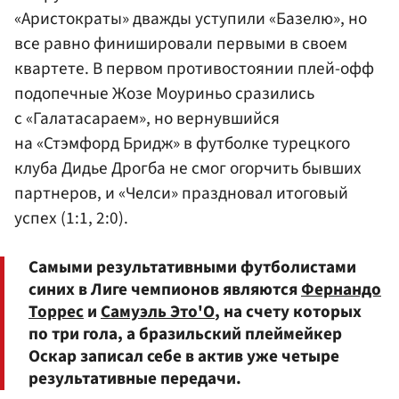
«Аристократы» дважды уступили «Базелю», но
все равно финишировали первыми в своем
квартете. В первом противостоянии плей-офф
подопечные Жозе Моуриньо сразились
с «Галатасараем», но вернувшийся
на «Стэмфорд Бридж» в футболке турецкого
клуба Дидье Дрогба не смог огорчить бывших
партнеров, и «Челси» праздновал итоговый
успех (1:1, 2:0).
Самыми результативными футболистами
синих в Лиге чемпионов являются
Фернандо
Торрес
и
Самуэль Это'О
, на счету которых
по три гола, а бразильский плеймейкер
Оскар записал себе в актив уже четыре
результативные передачи.