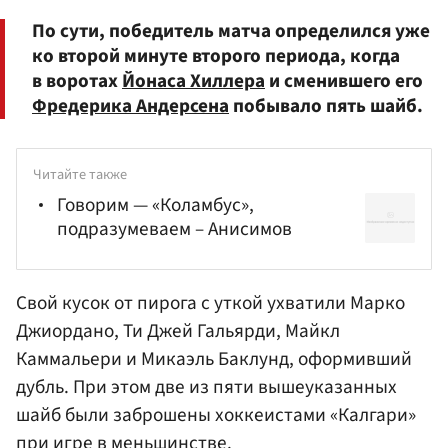
По сути, победитель матча определился уже
ко второй минуте второго периода, когда
в воротах
Йонаса Хиллера
и сменившего его
Фредерика Андерсена
побывало пять шайб.
Читайте также
Говорим — «Коламбус»,
подразумеваем – Анисимов
Свой кусок от пирога с уткой ухватили
Марко
Джиордано
, Ти Джей Гальярди,
Майкл
Каммальери
и
Микаэль Баклунд
, оформивший
дубль. При этом две из пяти вышеуказанных
шайб были заброшены хоккеистами «Калгари»
при игре в меньшинстве.