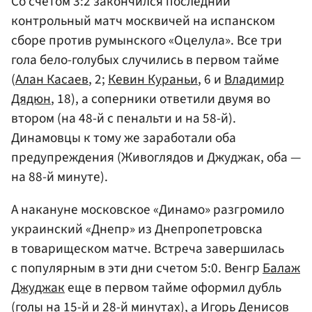
Со счетом 3:2 закончился последний
контрольный матч москвичей на испанском
сборе против румынского «Оцелула». Все три
гола бело-голубых случились в первом тайме
(
Алан Касаев
, 2;
Кевин Кураньи
, 6 и
Владимир
Дядюн
, 18), а соперники ответили двумя во
втором (на 48-й с пенальти и на 58-й).
Динамовцы к тому же заработали оба
предупреждения (Живоглядов и Джуджак, оба —
на 88-й минуте).
А накануне московское «Динамо» разгромило
украинский «Днепр» из Днепропетровска
в товарищеском матче. Встреча завершилась
с популярным в эти дни счетом 5:0. Венгр
Балаж
Джуджак
еще в первом тайме оформил дубль
(голы на 15-й и 28-й минутах), а
Игорь Денисов