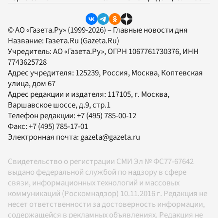
© АО «Газета.Ру» (1999-2026) – Главные новости дня
Название:
Газета.Ru
(Gazeta.Ru)
Учредитель:
АО «Газета.Ру»
, ОГРН 1067761730376, ИНН
7743625728
Адрес учредителя: 125239, Россия, Москва, Коптевская
улица, дом 67
Адрес редакции и издателя:
117105
, г.
Москва
,
Варшавское шоссе, д.9, стр.1
Телефон редакции:
+7 (495) 785-00-12
Факс:
+7 (495) 785-17-01
Электронная почта:
gazeta@gazeta.ru
Свидетельство о регистрации СМИ Эл № ФС77-67642
выдано федеральной службой по надзору в сфере
связи, информационных технологий и массовых
коммуникаций (Роскомнадзор) 10.11.2016 г. Редакция не
несет ответственности за достоверность информации,
содержащейся в рекламных объявлениях. Редакция не