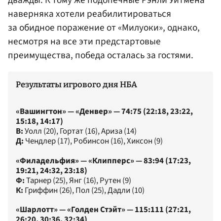
дважды. К тому же подопечные Рэнли Уитмена
наверняка хотели реабилитироваться
за обидное поражение от «Милуоки», однако,
несмотря на все эти предстартовые
преимущества, победа осталась за гостями.
Результаты игрового дня НБА
«Вашингтон» — «Денвер» — 74:75 (22:18, 23:22,
15:18, 14:17)
В:
Уолл (20), Гортат (16), Ариза (14)
Д:
Чендлер (17), Робинсон (16), Хиксон (9)
«Филадельфия» — «Клипперс» — 83:94 (17:23,
19:21, 24:32, 23:18)
Ф:
Тарнер (25), Янг (16), Рутен (9)
К:
Гриффин (26), Пол (25), Дадли (10)
«Шарлотт» — «Голден Стэйт» — 115:111 (27:21,
26:20, 30:36, 32:34)