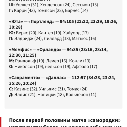
Ш:
Уолкер (31), Хендерсон (24), Сессион (13)
Г:
Карри (43), Томпсон (22), Барнес (14)
«Юта» — «Портленд» — 94:105 (22:22, 23:29, 19:26,
30:28)
Ю:
Беркс (20), Кантер (19), Хэйуорд (17)
П:
Элдридж (24), Лиллард (18), Мэтьюс (16)
«Мемфис» — «Орландо» — 94:85 (23:16, 28:14,
22:30, 21:25)
М:
Рэндольф (19), Леиер (16), Конли (13)
О:
Николсон (19), нельсон (19), Аффало (17)
«Сакраменто» — «Даллас» — 112:97 (34:23, 23:24,
35:26, 20:24)
С:
Казинс (32), Уильямс (31), Томас (24)
Д:
Эллис (21), Новицки (18), Кальдерон (11)
После первой половины матча «самородки»