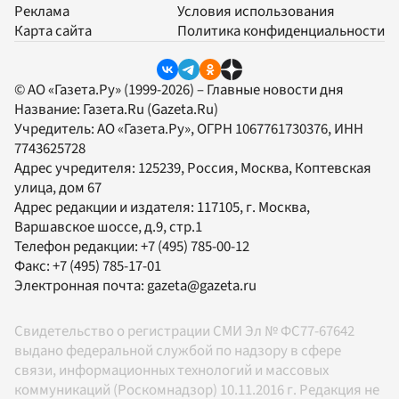
Реклама
Условия использования
Карта сайта
Политика конфиденциальности
© АО «Газета.Ру» (1999-2026) – Главные новости дня
Название:
Газета.Ru
(Gazeta.Ru)
Учредитель:
АО «Газета.Ру»
, ОГРН 1067761730376, ИНН
7743625728
Адрес учредителя: 125239, Россия, Москва, Коптевская
улица, дом 67
Адрес редакции и издателя:
117105
, г.
Москва
,
Варшавское шоссе, д.9, стр.1
Телефон редакции:
+7 (495) 785-00-12
Факс:
+7 (495) 785-17-01
Электронная почта:
gazeta@gazeta.ru
Свидетельство о регистрации СМИ Эл № ФС77-67642
выдано федеральной службой по надзору в сфере
связи, информационных технологий и массовых
коммуникаций (Роскомнадзор) 10.11.2016 г. Редакция не