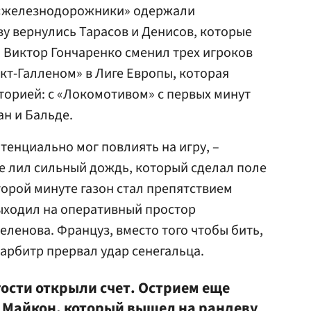
 «железнодорожники» одержали
у вернулись Тарасов и Денисов, которые
 Виктор Гончаренко сменил трех игроков
нкт-Галленом» в Лиге Европы, которая
орией: с «Локомотивом» с первых минут
н и Бальде.
тенциально мог повлиять на игру, –
ре лил сильный дождь, который сделал поле
торой минуте газон стал препятствием
ыходил на оперативный простор
енова. Француз, вместо того чтобы бить,
 арбитр прервал удар сенегальца.
гости открыли счет. Острием еще
 Майкон, который вышел на рандеву