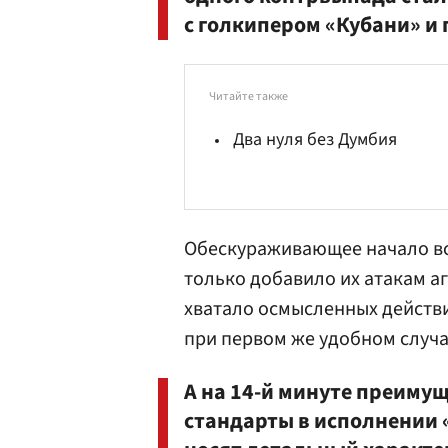
с голкипером «Кубани» и
Читайте также
Два нуля без Думбия
Обескураживающее начало вст
только добавило их атакам а
хватало осмысленных действ
при первом же удобном случае
А на 14-й минуте преиму
стандарты в исполнении