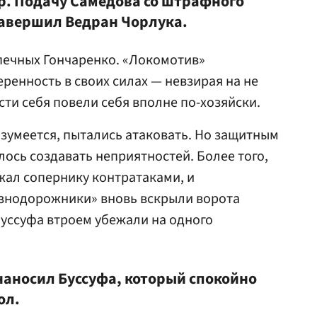
р. Подачу Самедова со штрафного
завершил Ведран Чорлука.
опечных Гончаренко. «Локомотив»
ренность в своих силах — невзирая на не
сти себя повели себя вполне по-хозяйски.
азумеется, пытались атаковать. Но защитным
лось создавать неприятностей. Более того,
жал сопернику контратаками, и
езнодорожники» вновь вскрыли ворота
Буссуфа втроем убежали на одного
наносил Буссуфа, который спокойно
ол.