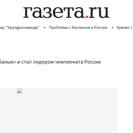
аву "Уралдронзавода"
Проблемы с бензином в России
Кризис с
банью» и стал лидером чемпионата России