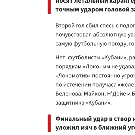
носят летальный характе
точным ударом головой 
Второй гол сбил спесь с под
почувствовал абсолютную уве
самую футбольную погоду, го
Нет, футболисты «Кубани», р
порядкам «Локо» им не удава
«Локомотив» постоянно угро
по истечении получаса «жел
Беленова: Майкон, Н'Дойе и 
защитника «Кубани».
Финальный удар в створ 
уложил мяч в ближний уг