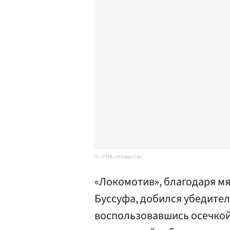
РИА «Новости»
«Локомотив», благодаря мя
Буссуфа, добился убедител
воспользовавшись осечкой