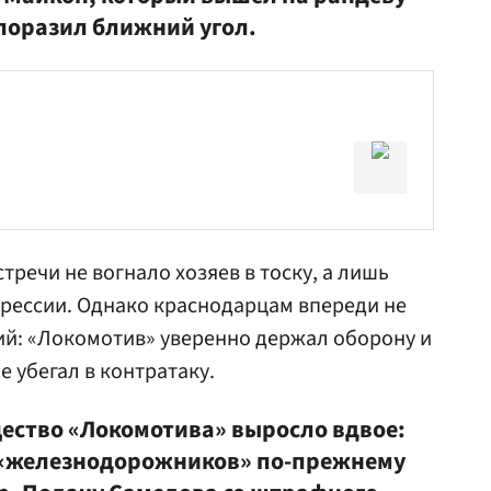
 поразил ближний угол.
речи не вогнало хозяев в тоску, а лишь
грессии. Однако краснодарцам впереди не
ий: «Локомотив» уверенно держал оборону и
 убегал в контратаку.
щество «Локомотива» выросло вдвое:
 «железнодорожников» по-прежнему