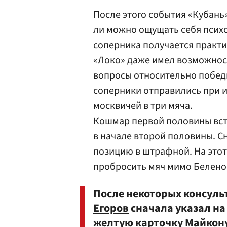
После этого события «Кубань
ли можно ощущать себя психо
соперника получается практиче
«Локо» даже имел возможност
вопросы относительно победи
соперники отправились при 
москвичей в три мяча.
Кошмар первой половины вст
в начале второй половины. С
позицию в штрафной. На этот
пробросить мяч мимо Беленова
После некоторых консуль
Егоров
сначала указал на
желтую карточку Майкону