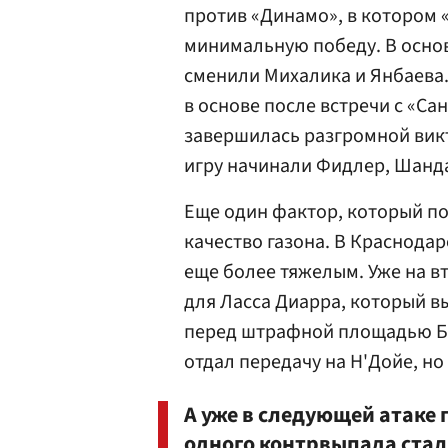
против «Динамо», в котором
минимальную победу. В основ
сменили Михалика и Янбаева.
в основе после встречи с «Са
завершилась разгромной викт
игру начинали Фидлер, Шанда
Еще один фактор, который по
качество газона. В Краснода
еще более тяжелым. Уже на в
для Ласса Диарра, который в
перед штрафной площадью Бел
отдал передачу на Н'Дойе, но
А уже в следующей атаке 
одного контрвыпада стал