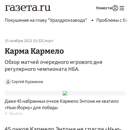
Новости
Авторизоваться
Покушение на главу "Уралдронзавода"
Проблемы с бен
15 ноября 2013 10:32
Спорт
Карма Кармело
Обзор матчей очередного игрового дня
регулярного чемпионата НБА.
Сергей Курманов
Даже 45 набранных очков Кармело Энтони не хватило
«Нью-Йорку» для победы
Reuters
45 очков Кармело Энтони не спасли «Нью-