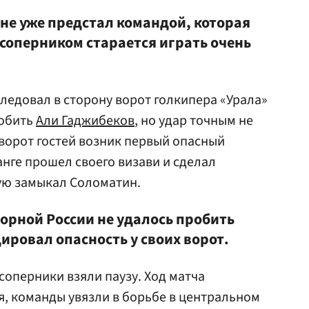
оне уже предстал командой, которая
 соперником старается играть очень
следовал в сторону ворот голкипера «Урала»
робить
Али Гаджибеков
, но удар точным не
у ворот гостей возник первый опасный
нге прошел своего визави и сделал
ую замыкал Соломатин.
рной России не удалось пробить
дировал опасность у своих ворот.
соперники взяли паузу. Ход матча
я, команды увязли в борьбе в центральном