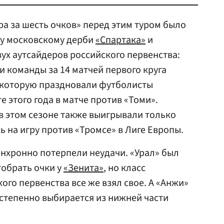
а за шесть очков» перед этим туром было
му московскому дерби
«Спартака»
и
вух аутсайдеров российского первенства:
ти команды за 14 матчей первого круга
 которую праздновали футболисты
е этого года в матче против «Томи».
в этом сезоне также выигрывали только
ь на игру против «Тромсе» в Лиге Европы.
нхронно потерпели неудачи. «Урал» был
тобрать очки у
«Зенита»
, но класс
го первенства все же взял свое. А «Анжи»
остепенно выбирается из нижней части