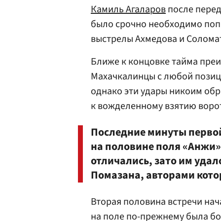
Камиль Агаларов
после перед
было срочно необходимо поп
выстрелы Ахмедова и Соломат
Ближе к концовке тайма пре
Махачкалинцы с любой позици
однако эти удары никоим обр
к вожделенному взятию воро
Последние минуты перво
на половине поля «Анжи».
отличались, зато им удал
Помазана, авторами кото
Вторая половина встречи нач
на поле по-прежнему была бор