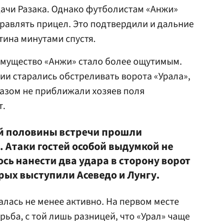
ачи Разака. Однако футболистам «Анжи»
равлять прицел. Это подтвердили и дальние
ина минутами спустя.
имущество «Анжи» стало более ощутимым.
и старались обстреливать ворота «Урала»,
азом не приближали хозяев поля
т.
й половины встречи прошли
 Атаки гостей особой выдумкой не
ось нанести два удара в сторону ворот
рых выступили Асеведо и Лунгу.
алась не менее активно. На первом месте
ьба, с той лишь разницей, что «Урал» чаще