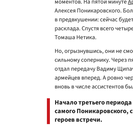
моментов. На пятой минуте
А
Алексея Поникаровского. Бо
в предвкушении: сейчас будет
расклада. Спустя всего четыр
Томаша Нетика.
Но, огрызнувшись, они не см
сильному сопернику. Через п
отдал передачу Вадиму Щипач
армейцев вперед. А ровно че
вновь в числе ассистентов б
Начало третьего периода
самого Поникаровского, с
героев встречи.