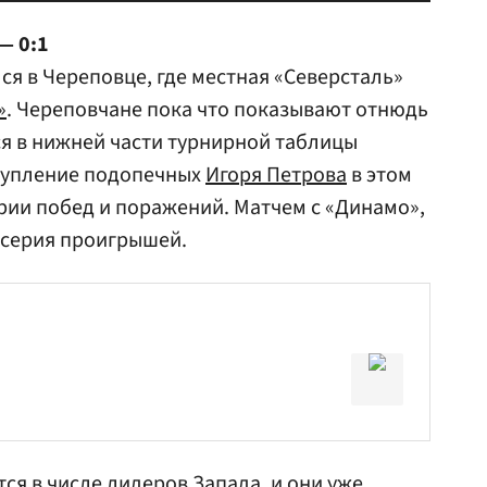
— 0:1
я в Череповце, где местная «Северсталь»
»
. Череповчане пока что показывают отнюдь
ся в нижней части турнирной таблицы
тупление подопечных
Игоря Петрова
в этом
рии побед и поражений. Матчем с «Динамо»,
 серия проигрышей.
ся в числе лидеров Запада, и они уже