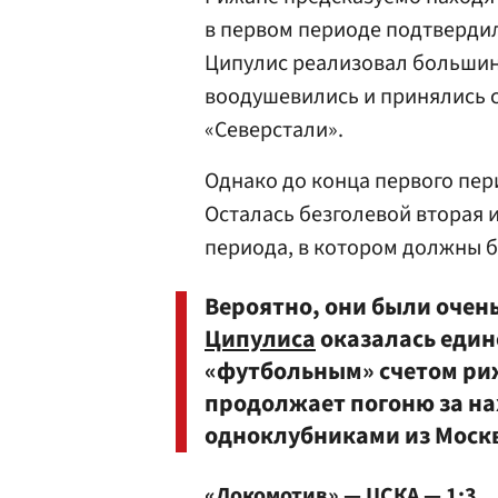
в первом периоде подтвердил
Ципулис реализовал большин
воодушевились и принялись с
«Северстали».
Однако до конца первого пер
Осталась безголевой вторая и
периода, в котором должны 
Вероятно, они были очен
Ципулиса
оказалась един
«футбольным» счетом ри
продолжает погоню за н
одноклубниками из Моск
«Локомотив» — ЦСКА — 1:3