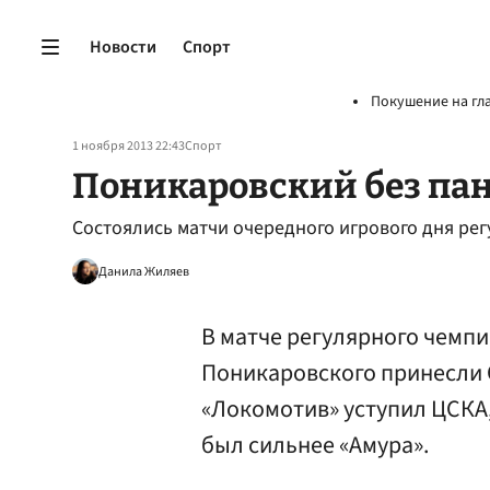
Новости
Спорт
Покушение на гл
1 ноября 2013 22:43
Спорт
Поникаровский без па
Состоялись матчи очередного игрового дня ре
Данила Жиляев
В матче регулярного чемпи
Поникаровского принесли 
«Локомотив» уступил ЦСКА,
был сильнее «Амура».