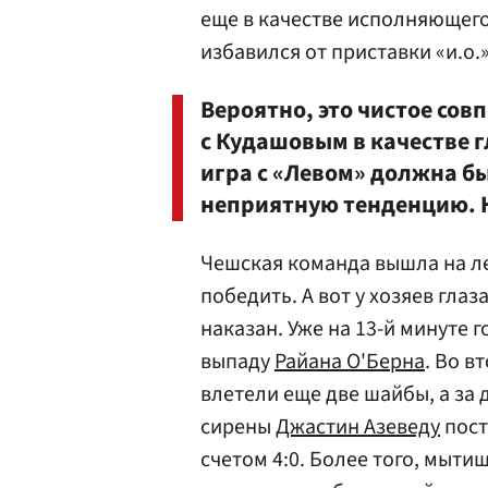
еще в качестве исполняющего
избавился от приставки «и.о.
Вероятно, это чистое сов
с Кудашовым в качестве г
игра с «Левом» должна б
неприятную тенденцию. Н
Чешская команда вышла на л
победить. А вот у хозяев глаз
наказан. Уже на 13-й минуте 
выпаду
Райана О'Берна
. Во в
влетели еще две шайбы, а за
сирены
Джастин Азеведу
пост
счетом 4:0. Более того, мыт