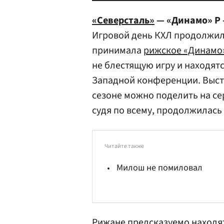
«Северсталь»
— «Динамо» Р 
Игровой день КХЛ продолжилс
принимала
рижское «Динамо
не блестящую игру и находят
Западной конференции. Выс
сезоне можно поделить на се
судя по всему, продолжилась
Читайте также
Милош не помиловал
Рижане предсказуемо находят