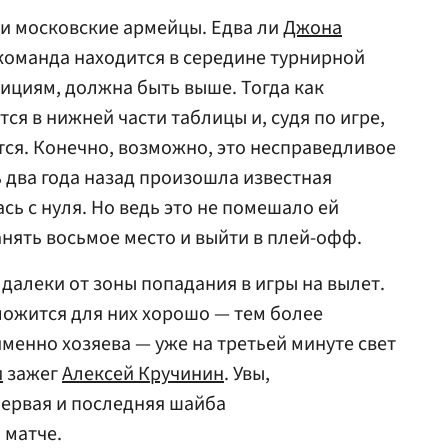
ли московские армейцы. Едва ли
Джона
 команда находится в середине турнирной
бициям, должна быть выше. Тогда как
ся в нижней части таблицы и, судя по игре,
тся. Конечно, возможно, это несправедливое
ь два года назад произошла известная
сь с нуля. Но ведь это не помешало ей
анять восьмое место и выйти в плей-офф.
далеки от зоны попадания в игры на вылет.
сложится для них хорошо — тем более
именно хозяева — уже на третьей минуте свет
и
зажег
Алексей Кручинин
. Увы,
первая и последняя шайба
 матче.