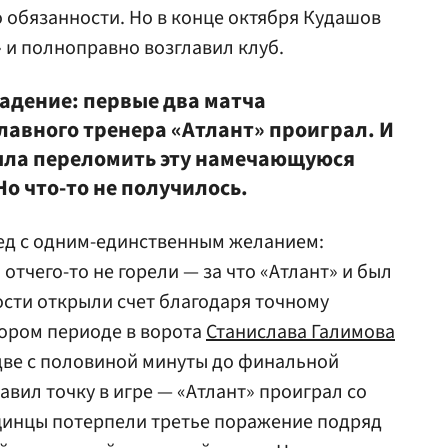
 обязанности. Но в конце октября Кудашов
» и полноправно возглавил клуб.
падение: первые два матча
лавного тренера «Атлант» проиграл. И
ыла переломить эту намечающуюся
о что-то не получилось.
ед с одним-единственным желанием:
а отчего-то не горели — за что «Атлант» и был
гости открыли счет благодаря точному
тором периоде в ворота
Станислава Галимова
 две с половиной минуты до финальной
авил точку в игре — «Атлант» проиграл со
ищинцы потерпели третье поражение подряд