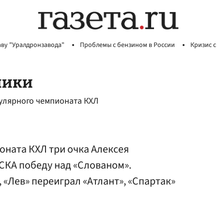
аву "Уралдронзавода"
Проблемы с бензином в России
Кризис с
ники
гулярного чемпионата КХЛ
оната КХЛ три очка Алексея
СКА победу над «Слованом».
 «Лев» переиграл «Атлант», «Спартак»