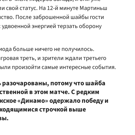
и свой статус. На 12-й минуте Мартиньш
ство. После заброшенной шайбы гости
 удвоенной энергией терзать оборону
иода больше ничего не получилось.
гровая треть, и зрители ждали третьего
были произойти самые интересные события.
ь разочарованы, потому что шайба
ственной в этом матче. С редким
жское «Динамо» одержало победу и
аходящимися строчкой выше
вы.