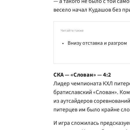
— а такого не было с той сам
весело начал Кудашов без при
Читайте также
Внизу отставка и разгром
СКА —
«Слован»
— 4:2
Лидер чемпионата КХЛ питер
братиславский «Слован». Ком
из аутсайдеров соревнований,
питерцев им было крайне сло
И игра сложилась предсказу