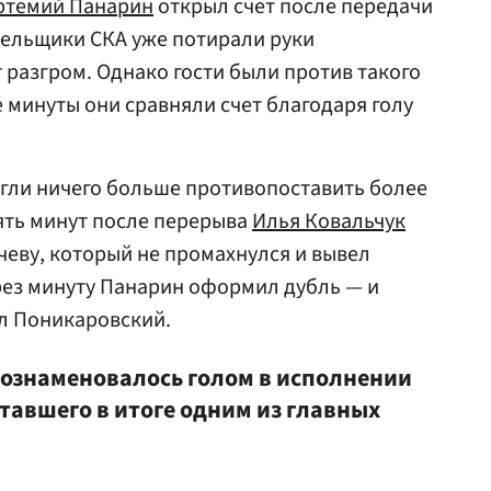
ртемий Панарин
открыл счет после передачи
лельщики СКА уже потирали руки
 разгром. Однако гости были против такого
е минуты они сравняли счет благодаря голу
огли ничего больше противопоставить более
ять минут после перерыва
Илья Ковальчук
еву, который не промахнулся и вывел
рез минуту Панарин оформил дубль — и
ыл Поникаровский.
 ознаменовалось голом в исполнении
тавшего в итоге одним из главных