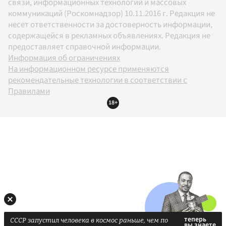
связи, информационных технологий и массовых
коммуникаций (Роскомнадзор) 10.11.2016 г. Редакция не
несет ответственности за достоверность информации,
содержащейся в рекламных объявлениях. Редакция не
предоставляет справочной информации.
Информация об ограничениях
На информационном ресурсе применяются
рекомендательные технологии в соответствии с
Правилами
18+
СССР запустил человека в космос раньше, чем по