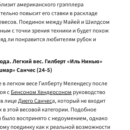
близит американского грэпплера
тельно повысит его ставки в раскладе
невесов. Поединок между Майей и Шилдсом
ным с точки зрения техники и будет похож
вряд ли понравится любителям рубок и
 года. Легкий вес. Гилберт «Иль Нинью»
шмар» Санчес (24-5)
e в легком весе Гилберту Мелендесу после
оя с
Бенсоном Хендерсоном
руководство
 в лице
Диего Санчес
а, который не входит
х в этой весовой категории. Подобное
 было воспринято с недоумением, однако
тому поединку как к реальной возможности