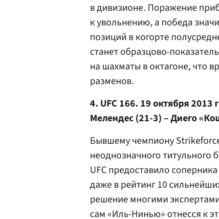
в дивизионе. Поражение при
к увольнению, а победа значи
позиций в когорте полусред
станет образцово-показатель
на шахматы в октагоне, что 
разменов.
4. UFC 166. 19 октября 2013
Мелендес (21-3) – Диего «Ко
Бывшему чемпиону Strikeforc
неоднозначного титульного б
UFC предоставило соперника
даже в рейтинг 10 сильнейши
решение многими экспертами
сам «Иль-Нинью» отнесся к э