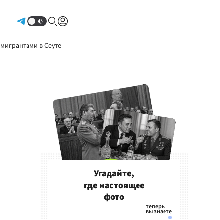
Авторизоваться
 мигрантами в Сеуте
Угадайте,
где настоящее
фото