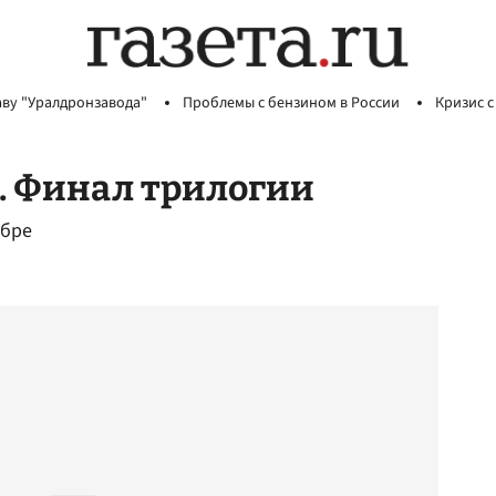
аву "Уралдронзавода"
Проблемы с бензином в России
Кризис с
. Финал трилогии
ябре