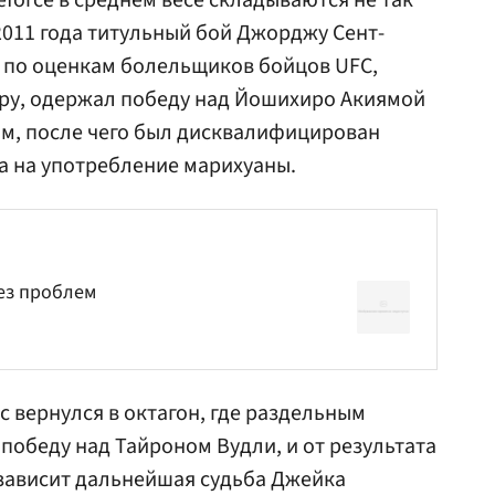
force в среднем весе складываются не так
2011 года титульный бой Джорджу Сент-
х по оценкам болельщиков бойцов UFC,
ру, одержал победу над Йошихиро Акиямой
ом, после чего был дисквалифицирован
та на употребление марихуаны.
ез проблем
 вернулся в октагон, где раздельным
обеду над Тайроном Вудли, и от результата
зависит дальнейшая судьба Джейка