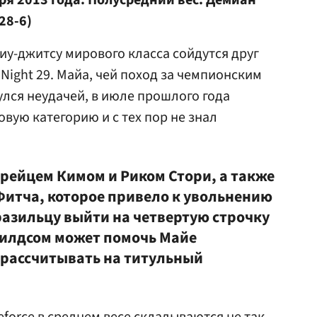
ября 2013 года. Полусредний вес. Демиан
28-6)
иу-джитсу мирового класса сойдутся друг
 Night 29. Майа, чей поход за чемпионским
улся неудачей, в июле прошлого года
овую категорию и с тех пор не знал
рейцем Кимом и Риком Стори, а также
итча, которое привело к увольнению
разильцу выйти на четвертую строчку
Шилдсом может помочь Майе
 рассчитывать на титульный