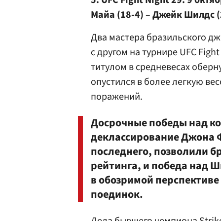
5. UFC Fight Night 29. 9 окт
Майа (18-4) – Джейк Шилдс (
Два мастера бразильского дж
с другом на турнире UFC Fight
титулом в средневесах оберн
опустился в более легкую вес
поражений.
Досрочные победы над ко
деклассирование Джона Ф
последнего, позволили б
рейтинга, и победа над 
в обозримой перспективе
поединок.