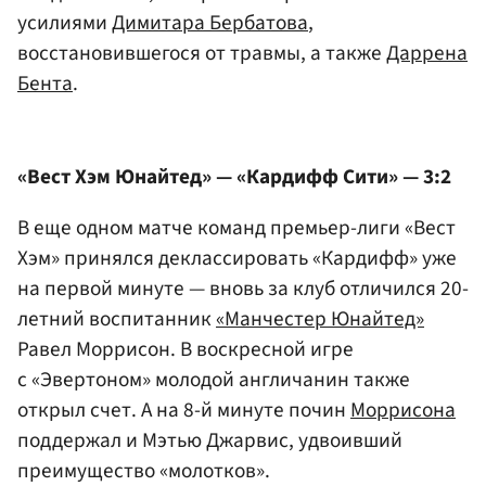
усилиями
Димитара Бербатова
,
восстановившегося от травмы, а также
Даррена
Бента
.
«Вест Хэм Юнайтед» — «Кардифф Сити» — 3:2
В еще одном матче команд премьер-лиги «Вест
Хэм» принялся деклассировать «Кардифф» уже
на первой минуте — вновь за клуб отличился 20-
летний воспитанник
«Манчестер Юнайтед»
Равел Моррисон. В воскресной игре
с «Эвертоном» молодой англичанин также
открыл счет. А на 8-й минуте почин
Моррисона
поддержал и Мэтью Джарвис, удвоивший
преимущество «молотков».