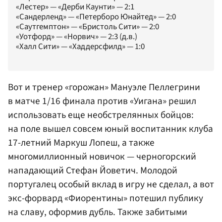
«Лестер» — «Дерби Каунти» — 2:1
«Сандерленд» — «Петерборо Юнайтед» — 2:0
«Саутгемптон» — «Бристоль Сити» — 2:0
«Уотфорд» — «Норвич» — 2:3 (д.в.)
«Халл Сити» — «Хаддерсфилд» — 1:0
Вот и тренер «горожан»
Мануэле Пеллегрини
в матче 1/16 финала против «Уигана» решил
использовать еще необстрелянных бойцов:
на поле вышел совсем юный воспитанник клуба
17-летний
Маркуш Лопеш
, а также
многомиллионный новичок — черногорский
нападающий Стефан Йоветич. Молодой
португалец особый вклад в игру не сделал, а вот
экс-форвард «Фиорентины» потешил публику
на славу, оформив дубль. Также забитыми