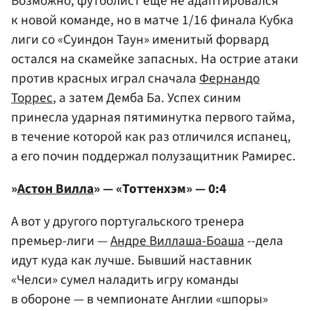
Возможно, футболист еще не адаптировался
к новой команде, но в матче 1/16 финала Кубка
лиги со «Суиндон Таун» именитый форвард
остался на скамейке запасных. На острие атаки
против красных играл сначала
Фернандо
Торрес
, а затем Демба Ба. Успех синим
принесла ударная пятиминутка первого тайма,
в течение которой как раз отличился испанец,
а его почин поддержал полузащитник Рамирес.
»
Астон Вилла
» — «Тоттенхэм» — 0:4
А вот у другого португальского тренера
премьер-лиги —
Андре Виллаша-Боаша
--дела
идут куда как лучше. Бывший наставник
«Челси» сумел наладить игру команды
в обороне — в чемпионате Англии «шпоры»