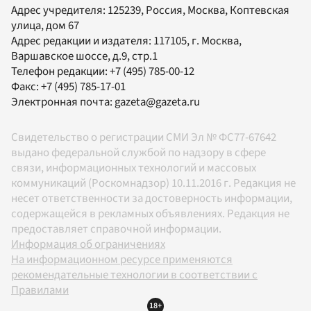
Адрес учредителя: 125239, Россия, Москва, Коптевская
улица, дом 67
Адрес редакции и издателя:
117105
, г.
Москва
,
Варшавское шоссе, д.9, стр.1
Телефон редакции:
+7 (495) 785-00-12
Факс:
+7 (495) 785-17-01
Электронная почта:
gazeta@gazeta.ru
Свидетельство о регистрации СМИ Эл № ФС77-67642
выдано федеральной службой по надзору в сфере
связи, информационных технологий и массовых
коммуникаций (Роскомнадзор) 10.11.2016 г. Редакция не
несет ответственности за достоверность информации,
содержащейся в рекламных объявлениях. Редакция не
предоставляет справочной информации.
Информация об ограничениях
На информационном ресурсе применяются
рекомендательные технологии в соответствии с
Правилами
18+