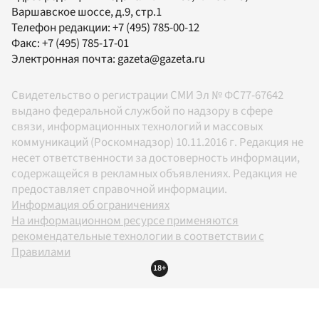
Варшавское шоссе, д.9, стр.1
Телефон редакции:
+7 (495) 785-00-12
Факс:
+7 (495) 785-17-01
Электронная почта:
gazeta@gazeta.ru
Свидетельство о регистрации СМИ Эл № ФС77-67642
выдано федеральной службой по надзору в сфере
связи, информационных технологий и массовых
коммуникаций (Роскомнадзор) 10.11.2016 г. Редакция не
несет ответственности за достоверность информации,
содержащейся в рекламных объявлениях. Редакция не
предоставляет справочной информации.
Информация об ограничениях
На информационном ресурсе применяются
рекомендательные технологии в соответствии с
Правилами
18+