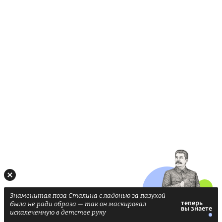
Знаменитая поза Сталина с ладонью за пазухой
была не ради образа — так он маскировал
искалеченную в детстве руку