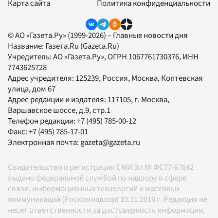
Карта сайта
Политика конфиденциальности
© АО «Газета.Ру» (1999-2026) – Главные новости дня
Название:
Газета.Ru
(Gazeta.Ru)
Учредитель:
АО «Газета.Ру»
, ОГРН 1067761730376, ИНН
7743625728
Адрес учредителя: 125239, Россия, Москва, Коптевская
улица, дом 67
Адрес редакции и издателя:
117105
, г.
Москва
,
Варшавское шоссе, д.9, стр.1
Телефон редакции:
+7 (495) 785-00-12
Факс:
+7 (495) 785-17-01
Электронная почта:
gazeta@gazeta.ru
Свидетельство о регистрации СМИ Эл № ФС77-67642
выдано федеральной службой по надзору в сфере
связи, информационных технологий и массовых
коммуникаций (Роскомнадзор) 10.11.2016 г. Редакция не
несет ответственности за достоверность информации,