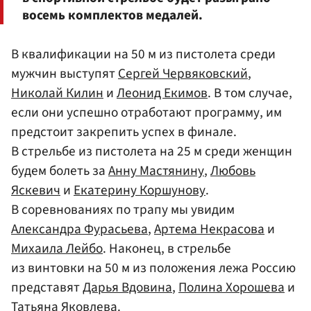
восемь комплектов медалей.
В квалификации на 50 м из пистолета среди
мужчин выступят
Сергей Червяковский
,
Николай Килин
и
Леонид Екимов
. В том случае,
если они успешно отработают программу, им
предстоит закрепить успех в финале.
В стрельбе из пистолета на 25 м среди женщин
будем болеть за
Анну Мастянину
,
Любовь
Яскевич
и
Екатерину Коршунову
.
В соревнованиях по трапу мы увидим
Александра Фурасьева
,
Артема Некрасова
и
Михаила Лейбо
. Наконец, в стрельбе
из винтовки на 50 м из положения лежа Россию
представят
Дарья Вдовина
,
Полина Хорошева
и
Татьяна Яковлева
.