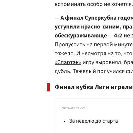
вспоминать особо не хочется.
— А финал Суперкубка годом
уступили красно-синим, прав
обескураживающе — 4:2 не 
Пропустить на первой минуте
тяжело. И несмотря на то, чт
«Спартак»
игру выровнял, бр
дубль. Тяжелый получился фи
Финал кубка Лиги играли
Читайте также
За неделю до старта