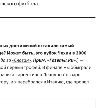
ешского футбола.
ьных достижений оставило самый
е? Может быть, это кубок Чехии в 2000
да за
«Слован»
.
Прим. «Газеты.Ru».
) —
свой первый трофей. В финале мы обыграли
т записал аргентинец Леандро Лоззаро.
гору, и я перебрался в Италию, где провел