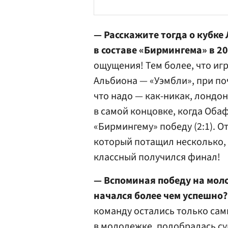
— Расскажите тогда о кубке 
в составе «Бирмингема» в 20
ощущения! Тем более, что иг
Альбиона — «Уэмбли», при по
что надо — как-никак, лондон
в самой концовке, когда Оба
«Бирмингему» победу (2:1). О
который потащил несколько, 
классный получился финал!
— Вспоминая победу на моло
начался более чем успешно?
команду остались только сам
в молодежке, подобралась су