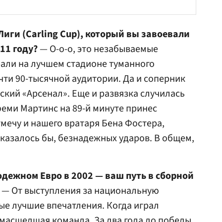
Лиги (Carling Cup), который вы завоевали
11 году?
— О-о-о, это незабываемые
рали на лучшем стадионе туманного
чти 90-тысячной аудитории. Да и соперник
ский «Арсенал». Еще и развязка случилась
феми Мартинс на 89-й минуте принес
тмечу и нашего вратаря
Бена Фостера
,
казалось бы, безнадежных ударов. В общем,
дежном Евро в 2002 — ваш путь в сборной
— От выступления за национальную
ые лучшие впечатления. Когда играл
масшедшая команда. За два года до победы