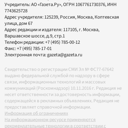
Учредитель:
АО «Газета.Ру»
, ОГРН 1067761730376, ИНН
7743625728
Адрес учредителя: 125239, Россия, Москва, Коптевская
улица, дом 67
Адрес редакции и издателя:
117105
, г.
Москва
,
Варшавское шоссе, д.9, стр.1
Телефон редакции:
+7 (495) 785-00-12
Факс:
+7 (495) 785-17-01
Электронная почта:
gazeta@gazeta.ru
Свидетельство о регистрации СМИ Эл № ФС77-67642
выдано федеральной службой по надзору в сфере
связи, информационных технологий и массовых
коммуникаций (Роскомнадзор) 10.11.2016 г. Редакция не
несет ответственности за достоверность информации,
содержащейся в рекламных объявлениях. Редакция не
предоставляет справочной информации.
Информация об ограничениях
На информационном ресурсе применяются
рекомендательные технологии в соответствии с