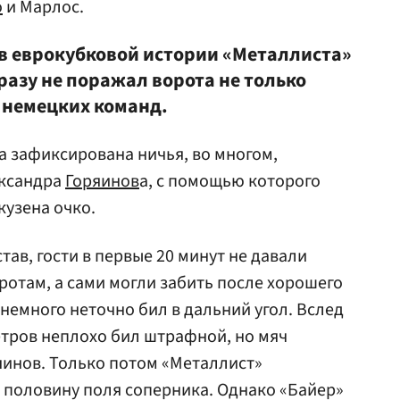
о
и Марлос.
 в еврокубковой истории «Металлиста»
разу не поражал ворота не только
х немецких команд.
а зафиксирована ничья, во многом,
ександра
Горяинов
а, с помощью которого
кузена очко.
ав, гости в первые 20 минут не давали
ротам, а сами могли забить после хорошего
немного неточно бил в дальний угол. Вслед
етров неплохо бил штрафной, но мяч
яинов. Только потом «Металлист»
 половину поля соперника. Однако «Байер»