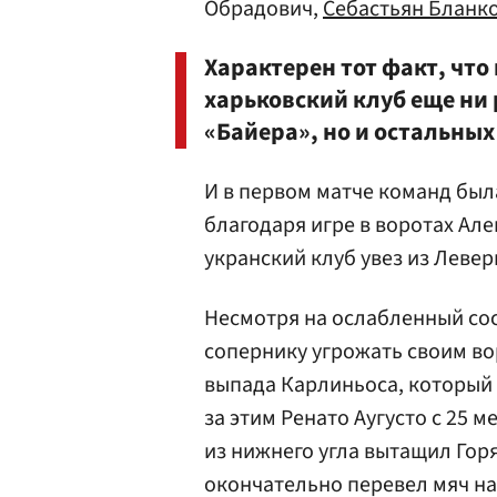
Обрадович,
Себастьян Бланк
Характерен тот факт, что
харьковский клуб еще ни 
«Байера», но и остальны
И в первом матче команд был
благодаря игре в воротах Ал
укранский клуб увез из Левер
Несмотря на ослабленный сост
сопернику угрожать своим во
выпада Карлиньоса, который 
за этим Ренато
Аугусто
с 25 м
из нижнего угла вытащил Гор
окончательно перевел мяч на