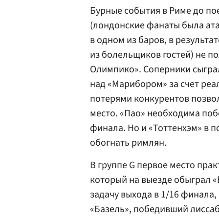
Бурные события в Риме до по
(лондонские фанаты была ата
в одном из баров, в результа
из болельщиков гостей) не п
Олимпико». Соперники сыграл
над «Марибором» за счет реа
потерями конкурентов позвол
место. «Пао» необходима побе
финала. Но и «Тоттенхэм» в п
обогнать римлян.
В группе G первое место прак
который на выезде обыграл «
задачу выхода в 1/16 финала,
«Базель», победивший лисса