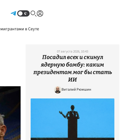
Авторизоваться
 мигрантами в Сеуте
07 августа 2026, 10:43
Посадил всех и скинул
ядерную бомбу: каким
президентом мог бы стать
ИИ
Виталий Рюмшин