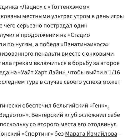
единка «Лацио» с «Тоттенхэмом»
кованы местными ультрас утром в день игры
те чего серьезно пострадал один
олучили продолжения на «Стадио
и по нулям, а победа «Панатинаикоса»
лизованного пенальти вместе с очковыми
ила грекам включиться в борьбу за второе
да на «Уайт Харт Лэйн», чтобы выйти в 1/16
оследнем туре в случае своего успеха может
тически обеспечил бельгийский «Генк»,
Видеотон». Венгерский клуб осложнил себе
 поскольку со второго места его отодвинул
бонский «Спортинг» без
Марата Измайлова
–