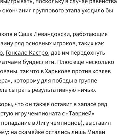
ыигрывать, поскольку в случае равенства
о окончания группового этапа уходило бы
ююпя и Саша Левандовски, работающие
раину ряд основных игроков, таких как
р
,
Гонсало Кастро
, дав им передохнуть
атчами бундеслиги. Плюс еще несколько
ваны, так что в Харькове против хозяев
ера», которому для победы в группе
еле сыграть результативную ничью.
оры, что он также оставит в запасе ряд
стую игру чемпионата с «Таврией»
 попадание в Лигу чемпионов), выставил
ому: на скамейке остались лишь Милан