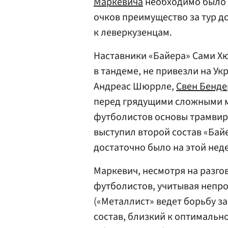
Маркевича
необходимо было в
очков преимущество за тур д
к леверкузенцам.
Наставники «Байера» Сами Х
в тандеме, не привезли на Ук
Андреас Шюррле,
Свен Бенде
перед грядущими сложными м
футболистов основы трамвиро
выступил второй состав «Бай
достаточно было на этой нед
Маркевич, несмотря на разгов
футболистов, учитывая непро
(«Металлист» ведет борьбу за
состав, близкий к оптимальн