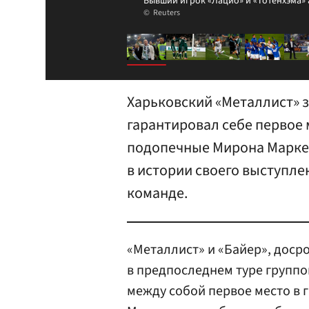
Бывший игрок «Лацио» и «Тотенхэма» 
Reuters
Харьковский «Металлист» з
гарантировал себе первое 
подопечные Мирона Маркев
в истории своего выступле
команде.
«Металлист» и «Байер», доср
в предпоследнем туре группо
между собой первое место в 