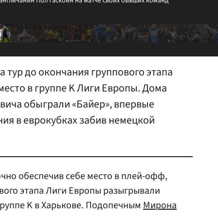
англичанин Пол Гаскойн на матче своих бывших команд
а тур до окончания группового этапа
место в группе K Лиги Европы. Дома
ича обыграли «Байер», впервые
ния в еврокубках забив немецкой
очно обеспечив себе место в плей-офф,
вого этапа Лиги Европы разыгрывали
группе K в Харькове. Подопечным
Мирона