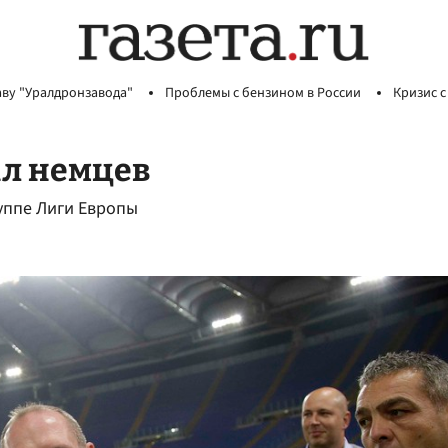
аву "Уралдронзавода"
Проблемы с бензином в России
Кризис с
ал немцев
уппе Лиги Европы