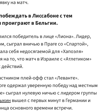
явку на матч.
побеждать в Лиссабоне с тем
 проиграют в Бельгии.
лился победитель в лице «Лиона». Лидер,
м, сыграл вничью в Праге со «Спартой»,
лала себя недосягаемой для «Хапоэля»
 на то, что матч в Израиле с «Атлетиком»
 действий.
стником плей-офф стал «Леванте».
рге одержал уверенную победу над местным
те» сыграл нулевую ничью с лидером группы
лыкин
вышел с первых минут в Германии и
онца основного времени встречи.