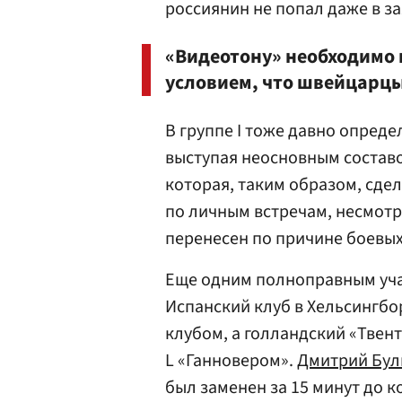
россиянин не попал даже в за
«Видеотону» необходимо 
условием, что швейцарцы
В группе I тоже давно опреде
выступая неосновным составо
которая, таким образом, сде
по личным встречам, несмотря
перенесен по причине боевых
Еще одним полноправным уча
Испанский клуб в Хельсингбо
клубом, а голландский «Твен
L «Ганновером».
Дмитрий Бу
был заменен за 15 минут до к