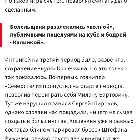
По такой игре счет 3:0 позволял считать дело
сделанным.
Болельщики развлекались «волной»,
публичными поцелуями на кубе и бодрой
«Калинкой».
Интригой на третий период было, разве что,
сохранение «нуля» Кошечкина. Но это только
так показалось. Во-первых, голкипер
«Северстали»
пропустил на старте периода,
позволив переиграть себя Милану Бартовичу.
Тут же нарушил правила
Сергей Широков
,
однако словаки нас пощадили, ничего не сумев
создать в большинстве. Кошечкин уже в равных
составах блином парировал бросок
Штефана
Ружички
, однако спустя две минуты тот же