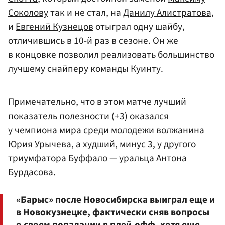
Соколову
так и не стал, на
Данилу Алистратова
,
и
Евгений Кузнецов
отыграл одну шайбу,
отличившись в 10-й раз в сезоне. Он же
в концовке позволил реализовать большинство
лучшему снайперу команды Куинту.
Примечательно, что в этом матче лучший
показатель полезности (+3) оказался
у чемпиона мира среди молодежи волжанина
Юрия Урычева
, а худший, минус 3, у другого
триумфатора Буффало — уральца
Антона
Бурдасова
.
«Барыс» после Новосибирска выиграл еще и
в Новокузнецке, фактически сняв вопросы
о своем попадании в плей-офф, хотя еще