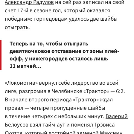
Александр Радулов
на сей раз записал на свой
счет 17-й в сезоне гол, который оказался
победным: торпедовцам удалось две шайбы
отыграть.
Теперь на то, чтобы отыграть
девятиочковое отставание от зоны плей-
офф, у нижегородцев осталось лишь
11 матчей…
«Локомотив» вернул себе лидерство во всей
лиге, разгромив в Челябинске «Трактор» — 6:2.
В начале второго периода «Трактор» ждал
провал — четыре пропущенные шайбы
в течение четырех с небольших минут.
Валерий
Белоусов
взял тайм-аут и поменял
Трэвиса
Скотта
, который достойной заменой
Максиму