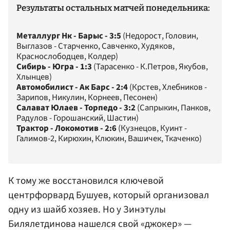
Результаты остальных матчей понедельника:
Металлург Нк - Барыс - 3:5
(Недорост, Головин,
Выглазов - Старченко, Савченко, Худяков,
Краснослободцев, Колдер)
Сибирь - Югра - 1:3
(Тарасенко - К.Петров, Якубов,
Хлынцев)
Автомобилист - Ак Барс - 2:4
(Крстев, Хлебников -
Зарипов, Никулин, Корнеев, Песонен)
Салават Юлаев - Торпедо - 3:2
(Сапрыкин, Панков,
Радулов - Горошанский, Шастин)
Трактор - Локомотив - 2:6
(Кузнецов, Куинт -
Галимов-2, Кирюхин, Клюкин, Вашичек, Ткаченко)
К тому же восстановился ключевой
центрфорвард Бушуев, который организовал
одну из шайб хозяев. Но у Зинэтулы
Билялетдинова нашелся свой «джокер» —