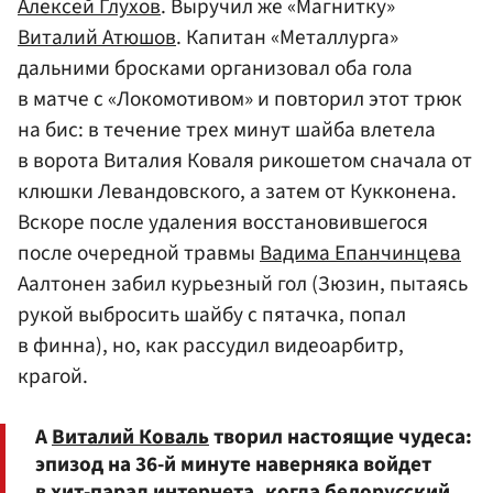
Алексей Глухов
. Выручил же «Магнитку»
Виталий Атюшов
. Капитан «Металлурга»
дальними бросками организовал оба гола
в матче с «Локомотивом» и повторил этот трюк
на бис: в течение трех минут шайба влетела
в ворота Виталия Коваля рикошетом сначала от
клюшки Левандовского, а затем от Кукконена.
Вскоре после удаления восстановившегося
после очередной травмы
Вадима Епанчинцева
Аалтонен забил курьезный гол (Зюзин, пытаясь
рукой выбросить шайбу с пятачка, попал
в финна), но, как рассудил видеоарбитр,
крагой.
А
Виталий Коваль
творил настоящие чудеса:
эпизод на 36-й минуте наверняка войдет
в хит-парад интернета, когда белорусский