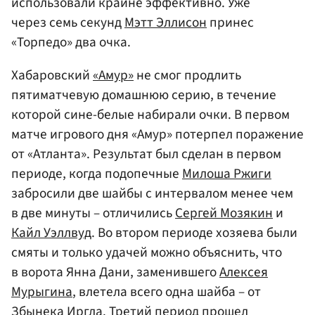
использовали крайне эффективно. Уже
через семь секунд
Мэтт Эллисон
принес
«Торпедо» два очка.
Хабаровский
«Амур»
не смог продлить
пятиматчевую домашнюю серию, в течение
которой сине-белые набирали очки. В первом
матче игрового дня «Амур» потерпел поражение
от «Атланта». Результат был сделан в первом
периоде, когда подопечные
Милоша Ржиги
забросили две шайбы с интервалом менее чем
в две минуты – отличились
Сергей Мозякин
и
Кайл Уэллвуд
. Во втором периоде хозяева были
смяты и только удачей можно объяснить, что
в ворота Янна Дани, заменившего
Алексея
Мурыгина
, влетела всего одна шайба – от
Збынека Иргла. Третий период прошел