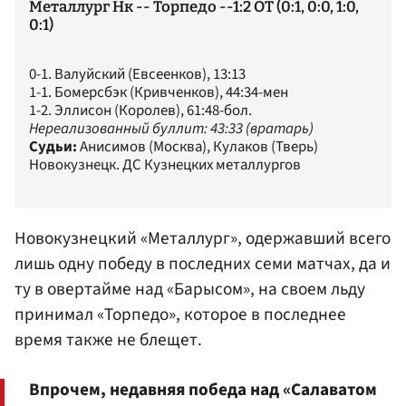
Металлург Нк -- Торпедо --1:2 ОТ (0:1, 0:0, 1:0,
0:1)
0-1. Валуйский (Евсеенков), 13:13
1-1. Бомерсбэк (Кривченков), 44:34-мен
1-2. Эллисон (Королев), 61:48-бол.
Нереализованный буллит: 43:33 (вратарь)
Судьи:
Анисимов (Москва), Кулаков (Тверь)
Новокузнецк. ДС Кузнецких металлургов
Новокузнецкий «Металлург», одержавший всего
лишь одну победу в последних семи матчах, да и
ту в овертайме над «Барысом», на своем льду
принимал «Торпедо», которое в последнее
время также не блещет.
Впрочем, недавняя победа над «Салаватом