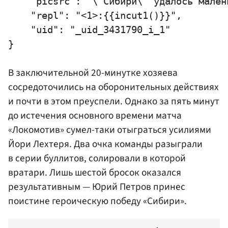
    "picsrc": "\"Сибири\" удалось малень
    "repl": "<1>:{{incut1()}}",

    "uid": "_uid_3431790_i_1"

В заключительной 20-минутке хозяева
сосредоточились на оборонительных действиях
и почти в этом преуспели. Однако за пять минут
до истечения основного времени матча
«Локомотив» сумел-таки отыграться усилиями
Йори Лехтеря. Два очка команды разыграли
в серии буллитов, солировали в которой
вратари. Лишь шестой бросок оказался
результативным —
Юрий Петров
принес
поистине героическую победу «Сибири».