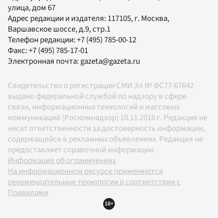
улица, дом 67
Адрес редакции и издателя:
117105
, г.
Москва
,
Варшавское шоссе, д.9, стр.1
Телефон редакции:
+7 (495) 785-00-12
Факс:
+7 (495) 785-17-01
Электронная почта:
gazeta@gazeta.ru
Свидетельство о регистрации СМИ Эл № ФС77-67642
выдано федеральной службой по надзору в сфере
связи, информационных технологий и массовых
коммуникаций (Роскомнадзор) 10.11.2016 г. Редакция не
несет ответственности за достоверность информации,
содержащейся в рекламных объявлениях. Редакция не
предоставляет справочной информации.
Информация об ограничениях
На информационном ресурсе применяются
рекомендательные технологии в соответствии с
Правилами
18+