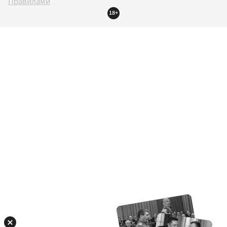
Правилами
18+