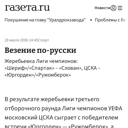
Новости
Авторизоваться
Покушение на главу "Уралдронзавода"
Проблемы с бен
28 июля 2006 14:45
Спорт
Везение по-русски
Жеребьевка Лиги чемпионов:
«Шериф»/«Спартак» – «Слован», ЦСКА –
«Юргорден»/«Ружомберок»
В результате жеребьевки третьего
отборочного раунда Лиги чемпионов УЕФА
московский ЦСКА сыграет с победителем
встречи «Юргорден» — «Ружомберок», а