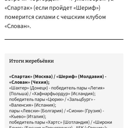
«Спартак» (если пройдет «Шериф»)
померится силами с чешским клубом
«Слован».
Итоги жеребьёвки
«Спартак» (Москва) / «Шериф» (Молдавия) -
«Слован» (Чехия);
«Шахтер» (Донецк) - победитель пары «Легия»
(Польша) / «Хафнарфьордур» (Исландия);
победитель пары «Цюрих» / «Зальцбург» -
«Валенсия» (Испания);
пары «Левски» (Болгария) / «Сиони» (Грузия) -
«Кьево» (Италия);
победитель пары «Хартс» (Шотландия) / «Широки
Бриег» (Босния и Герцеговина) - АЕК («Греция»);