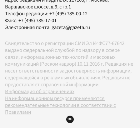
Адрес редакции и издателя:
117105
, г.
Москва
,
Варшавское шоссе, д.9, стр.1
Телефон редакции:
+7 (495) 785-00-12
Факс:
+7 (495) 785-17-01
Электронная почта:
gazeta@gazeta.ru
Свидетельство о регистрации СМИ Эл № ФС77-67642
выдано федеральной службой по надзору в сфере
связи, информационных технологий и массовых
коммуникаций (Роскомнадзор) 10.11.2016 г. Редакция не
несет ответственности за достоверность информации,
содержащейся в рекламных объявлениях. Редакция не
предоставляет справочной информации.
Информация об ограничениях
На информационном ресурсе применяются
рекомендательные технологии в соответствии с
Правилами
18+