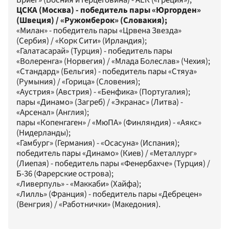
ЦСКА (Москва) - победитель пары «Юргорден»
(Швеция) / «Ружомберок» (Словакия);
«Милан» - победитель пары «Црвена Звезда»
(Сербия) / «Корк Сити» (Ирландия);
«Галатасарай» (Турция) - победитель пары
«Волеренга» (Норвегия) / «Млада Болеслав» (Чехия);
«Стандард» (Бельгия) - победитель пары «Стяуа»
(Румыния) / «Горица» (Словения);
«Аустрия» (Австрия) - «Бенфика» (Португалия);
пары «Динамо» (Загреб) / «Экранас» (Литва) -
«Арсенал» (Англия);
пары «Копенгаген» / «МюПА» (Финляндия) - «Аякс»
(Нидерланды);
«Гамбург» (Германия) - «Осасуна» (Испания);
победитель пары «Динамо» (Киев) / «Металлург»
(Лиепая) - победитель пары «Фенербахче» (Турция) /
Б-36 (Фарерские острова);
«Ливерпуль» - «Маккаби» (Хайфа);
«Лилль» (Франция) - победитель пары «Дебрецен»
(Венгрия) / «Работнички» (Македония).