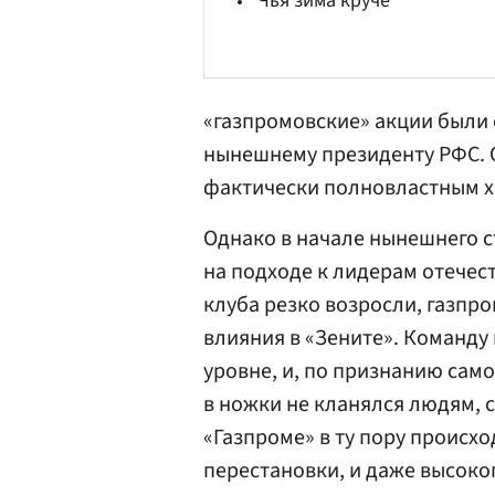
Чья зима круче
«газпромовские» акции были
нынешнему президенту
РФС
.
фактически полновластным х
Однако в начале нынешнего с
на подходе к лидерам отечес
клуба резко возросли, газпр
влияния в «Зените». Команд
уровне, и, по признанию само
в ножки не кланялся людям, с
«Газпроме» в ту пору происх
перестановки, и даже высок