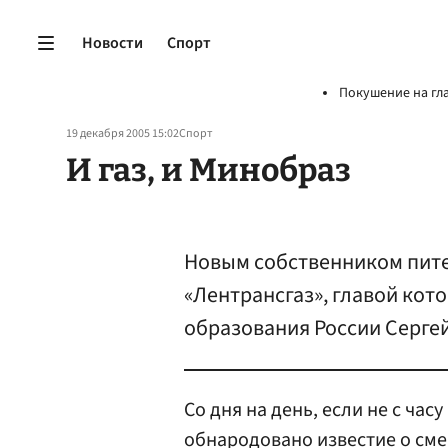
Новости
Спорт
Покушение на гл
19 декабря 2005 15:02
Спорт
И газ, и Минобраз
Новым собственником пите
«Лентрансгаз», главой кот
образования России Серге
Со дня на день, если не с час
обнародовано известие о сме