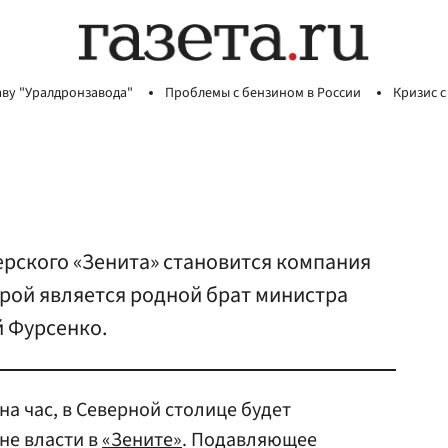
аву "Уралдронзавода"
Проблемы с бензином в России
Кризис с
рского «Зенита» становится компания
орой является родной брат министра
й Фурсенко.
у на час, в Северной столице будет
не власти в
«Зените»
. Подавляющее