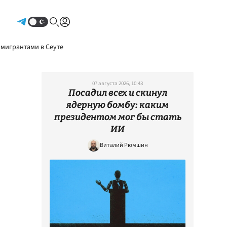
Авторизоваться
 мигрантами в Сеуте
07 августа 2026, 10:43
Посадил всех и скинул
ядерную бомбу: каким
президентом мог бы стать
ИИ
Виталий Рюмшин