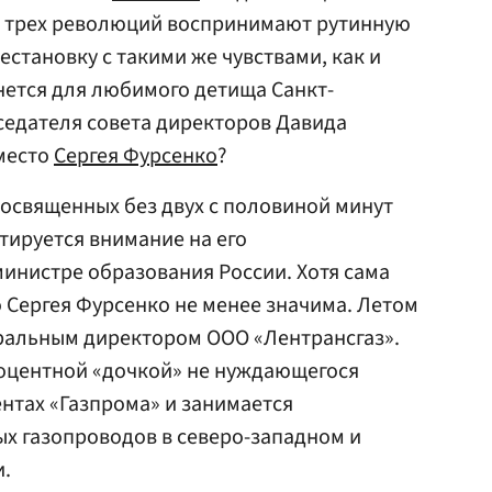
 трех революций воспринимают рутинную
естановку с такими же чувствами, как и
нется для любимого детища Санкт-
дседателя совета директоров Давида
 место
Сергея Фурсенко
?
освященных без двух с половиной минут
тируется внимание на его
инистре образования России. Хотя сама
о Сергея Фурсенко не менее значима. Летом
еральным директором ООО «Лентрансгаз».
роцентной «дочкой» не нуждающегося
нтах «Газпрома» и занимается
х газопроводов в северо-западном и
и.