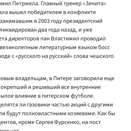
имил Петржела. Главный тренер «Зенита»
ала вышел победителем в конфликте
 занимавшим в 2003 году президентский
ликвидирован два года назад, и уже
ета директоров пан Властимил проводил
 великолепным литературным языком босс
оде с «русского на русский» слова чешского
 новым владельцам, в Питере заговорили еще
о окрепший и решивший все внутренние
былое влияние в питерском футболе.
елятся ли газовики частью акций с другими
ли будут полновластными хозяевами. Как бы
дентов, кроме Сергея Фурсенко, на пост