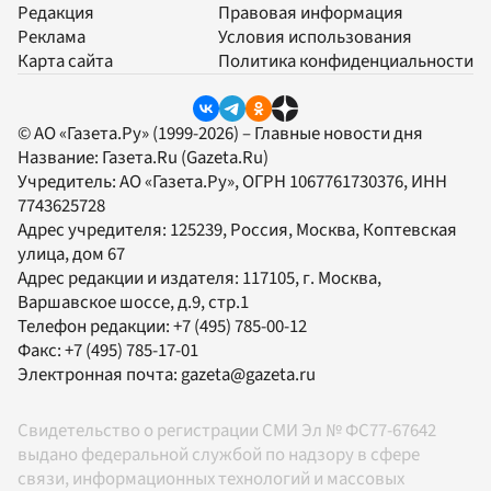
Редакция
Правовая информация
Реклама
Условия использования
Карта сайта
Политика конфиденциальности
© АО «Газета.Ру» (1999-2026) – Главные новости дня
Название:
Газета.Ru
(Gazeta.Ru)
Учредитель:
АО «Газета.Ру»
, ОГРН 1067761730376, ИНН
7743625728
Адрес учредителя: 125239, Россия, Москва, Коптевская
улица, дом 67
Адрес редакции и издателя:
117105
, г.
Москва
,
Варшавское шоссе, д.9, стр.1
Телефон редакции:
+7 (495) 785-00-12
Факс:
+7 (495) 785-17-01
Электронная почта:
gazeta@gazeta.ru
Свидетельство о регистрации СМИ Эл № ФС77-67642
выдано федеральной службой по надзору в сфере
связи, информационных технологий и массовых