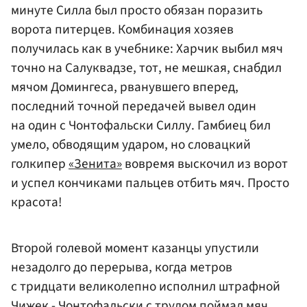
минуте Силла был просто обязан поразить
ворота питерцев. Комбинация хозяев
получилась как в учебнике: Харчик выбил мяч
точно на Салуквадзе, тот, не мешкая, снабдил
мячом Домингеса, рванувшего вперед,
последний точной передачей вывел один
на один с Чонтофальски Силлу. Гамбиец бил
умело, обводящим ударом, но словацкий
голкипер
«Зенита»
вовремя выскочил из ворот
и успел кончиками пальцев отбить мяч. Просто
красота!
Второй голевой момент казанцы упустили
незадолго до перерыва, когда метров
с тридцати великолепно исполнил штрафной
Чижек - Чонтофальски с трудом поймал мяч