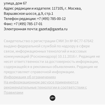
улица, дом 67
Адрес редакции и издателя:
117105
, г.
Москва
,
Варшавское шоссе, д.9, стр.1
Телефон редакции:
+7 (495) 785-00-12
Факс:
+7 (495) 785-17-01
Электронная почта:
gazeta@gazeta.ru
Свидетельство о регистрации СМИ Эл № ФС77-67642
выдано федеральной службой по надзору в сфере
связи, информационных технологий и массовых
коммуникаций (Роскомнадзор) 10.11.2016 г. Редакция не
несет ответственности за достоверность информации,
содержащейся в рекламных объявлениях. Редакция не
предоставляет справочной информации.
Информация об ограничениях
На информационном ресурсе применяются
рекомендательные технологии в соответствии с
Правилами
18+