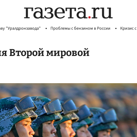
аву "Уралдронзавода"
Проблемы с бензином в России
Кризис с
ия Второй мировой