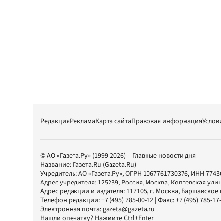
Редакция
Реклама
Карта сайта
Правовая информация
Услов
© АО «Газета.Ру» (1999-2026) – Главные новости дня
Название:
Газета.Ru
(Gazeta.Ru)
Учредитель:
АО «Газета.Ру»
, ОГРН 1067761730376, ИНН 7743
Адрес учредителя: 125239, Россия, Москва, Коптевская улиц
Адрес редакции и издателя:
117105
, г.
Москва
,
Варшавское шо
Телефон редакции:
+7 (495) 785-00-12
| Факс:
+7 (495) 785-17
Электронная почта:
gazeta@gazeta.ru
Нашли опечатку? Нажмите Ctrl+Enter