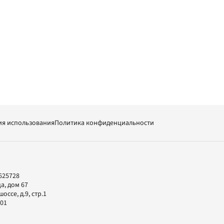
ия использования
Политика конфиденциальности
625728
а, дом 67
ссе, д.9, стр.1
-01