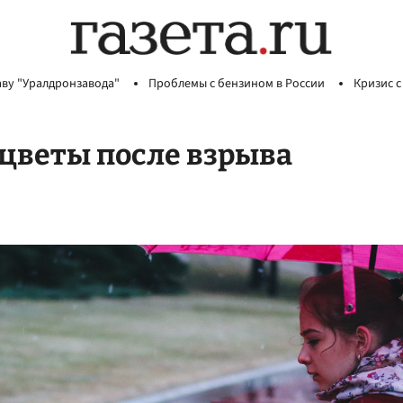
аву "Уралдронзавода"
Проблемы с бензином в России
Кризис с
 цветы после взрыва