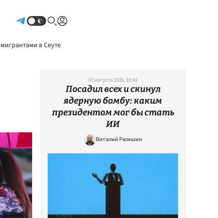
Авторизоваться
 мигрантами в Сеуте
07 августа 2026, 10:43
Посадил всех и скинул
ядерную бомбу: каким
президентом мог бы стать
ИИ
Виталий Рюмшин