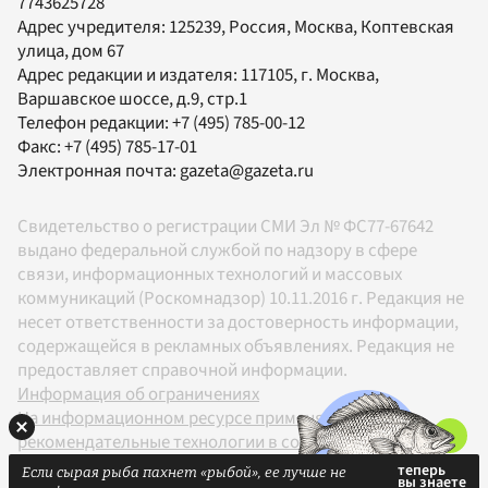
7743625728
Адрес учредителя: 125239, Россия, Москва, Коптевская
улица, дом 67
Адрес редакции и издателя:
117105
, г.
Москва
,
Варшавское шоссе, д.9, стр.1
Телефон редакции:
+7 (495) 785-00-12
Факс:
+7 (495) 785-17-01
Электронная почта:
gazeta@gazeta.ru
Свидетельство о регистрации СМИ Эл № ФС77-67642
выдано федеральной службой по надзору в сфере
связи, информационных технологий и массовых
коммуникаций (Роскомнадзор) 10.11.2016 г. Редакция не
несет ответственности за достоверность информации,
содержащейся в рекламных объявлениях. Редакция не
предоставляет справочной информации.
Информация об ограничениях
На информационном ресурсе применяются
рекомендательные технологии в соответствии с
Правилами
Если сырая рыба пахнет «рыбой», ее лучше не