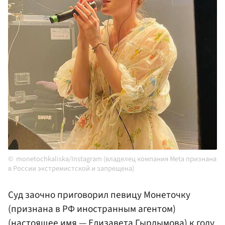
monetochkaliska/Instagram (владелец компания Meta признана
в России экстремистской и запрещена)
Суд заочно приговорил певицу Монеточку
(признана в РФ иностранным агентом)
(настоящее имя —
Елизавета Гырдымова
) к году