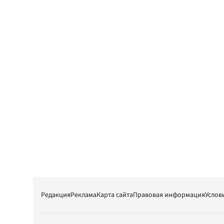
Редакция
Реклама
Карта сайта
Правовая информация
Услов