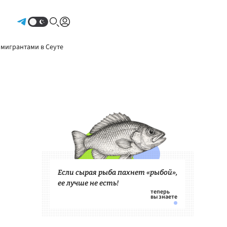
Авторизоваться
 мигрантами в Сеуте
Если сырая рыба пахнет «рыбой»,
ее лучше не есть!