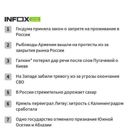
1
Госдума приняла закон о запрете на проживание в
России
2
Рыбоводы Армении вышли на протесты из-за
закрытия рынка России
3
Галкин* потерял дар речи после слов Пугачевой о
Киеве
4
На Западе забили тревогу из-за угрозы окончания
СВО
5
В России стремительно дорожает сахар
6
Кремль переиграл Литву: хитрость с Калининградом
сработала
7
Одно государство отменило признание Южной
Осетии и Абхазии