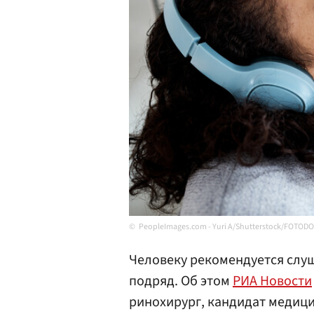
PeopleImages.com - Yuri A/Shutterstock/FOTOD
Человеку рекомендуется слуш
подряд. Об этом
РИА Новости
ринохирург, кандидат медиц