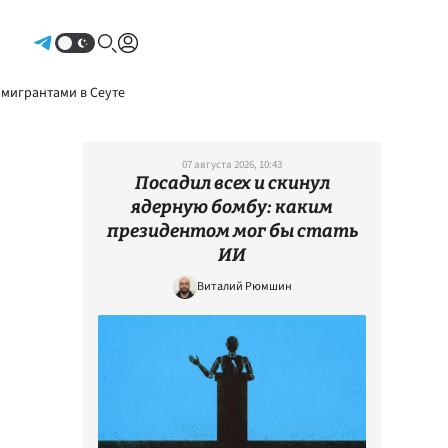
Авторизоваться
 мигрантами в Сеуте
07 августа 2026, 10:43
Посадил всех и скинул
ядерную бомбу: каким
президентом мог бы стать
ИИ
Виталий Рюмшин