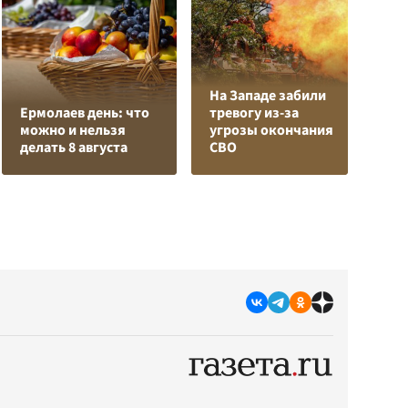
На Западе забили
К
Ермолаев день: что
тревогу из-за
Л
можно и нельзя
угрозы окончания
К
делать 8 августа
СВО
с