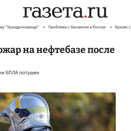
аву "Уралдронзавода"
Проблемы с бензином в России
Кризис с
жар на нефтебазе после
аки БПЛА потушен