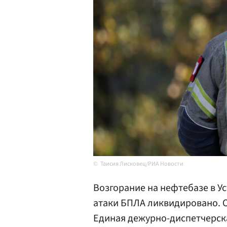
Таисия Лисковец/РИА Новости
Возгорание на нефтебазе в У
атаки БПЛА ликвидировано. 
Единая дежурно-диспетчерска