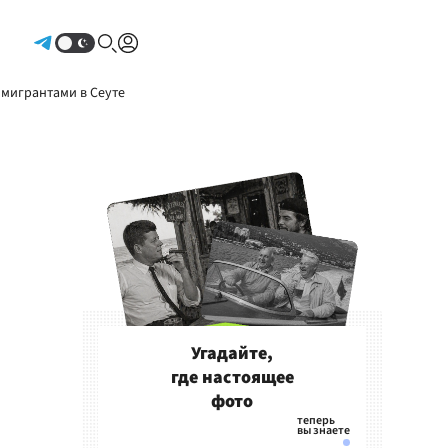
Авторизоваться
 мигрантами в Сеуте
Угадайте,
где настоящее
фото