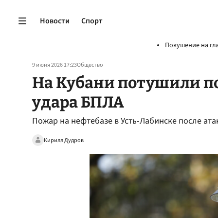
Новости
Спорт
Покушение на гл
9 июня 2026 17:23
Общество
На Кубани потушили по
удара БПЛА
Пожар на нефтебазе в Усть-Лабинске после ат
Кирилл Дудров