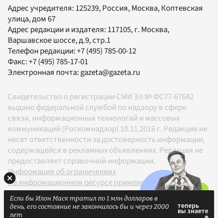
Адрес учредителя: 125239, Россия, Москва, Коптевская
улица, дом 67
Адрес редакции и издателя:
117105
, г.
Москва
,
Варшавское шоссе, д.9, стр.1
Телефон редакции:
+7 (495) 785-00-12
Факс:
+7 (495) 785-17-01
Электронная почта:
gazeta@gazeta.ru
Свидетельство о регистрации СМИ Эл № ФС77-67642
выдано федеральной службой по надзору в сфере
связи, информационных технологий и массовых
коммуникаций (Роскомнадзор) 10.11.2016 г. Редакция не
несет ответственности за достоверность информации,
содержащейся в рекламных объявлениях. Редакция не
предоставляет справочной информации.
Информация об ограничениях
На информационном ресурсе применяются
рекомендательные технологии в соответствии с
Если бы Илон Маск тратил по 1 млн долларов в
Правилами
день, его состояние не закончилось бы и через 2000
18+
лет