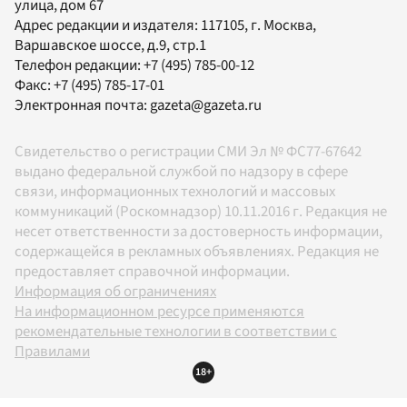
улица, дом 67
Адрес редакции и издателя:
117105
, г.
Москва
,
Варшавское шоссе, д.9, стр.1
Телефон редакции:
+7 (495) 785-00-12
Факс:
+7 (495) 785-17-01
Электронная почта:
gazeta@gazeta.ru
Свидетельство о регистрации СМИ Эл № ФС77-67642
выдано федеральной службой по надзору в сфере
связи, информационных технологий и массовых
коммуникаций (Роскомнадзор) 10.11.2016 г. Редакция не
несет ответственности за достоверность информации,
содержащейся в рекламных объявлениях. Редакция не
предоставляет справочной информации.
Информация об ограничениях
На информационном ресурсе применяются
рекомендательные технологии в соответствии с
Правилами
18+