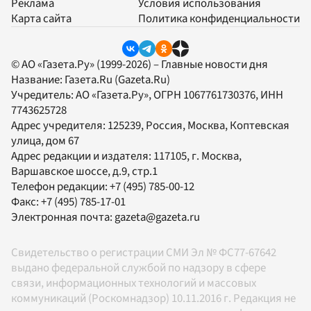
Реклама
Условия использования
Карта сайта
Политика конфиденциальности
© АО «Газета.Ру» (1999-2026) – Главные новости дня
Название:
Газета.Ru
(Gazeta.Ru)
Учредитель:
АО «Газета.Ру»
, ОГРН 1067761730376, ИНН
7743625728
Адрес учредителя: 125239, Россия, Москва, Коптевская
улица, дом 67
Адрес редакции и издателя:
117105
, г.
Москва
,
Варшавское шоссе, д.9, стр.1
Телефон редакции:
+7 (495) 785-00-12
Факс:
+7 (495) 785-17-01
Электронная почта:
gazeta@gazeta.ru
Свидетельство о регистрации СМИ Эл № ФС77-67642
выдано федеральной службой по надзору в сфере
связи, информационных технологий и массовых
коммуникаций (Роскомнадзор) 10.11.2016 г. Редакция не