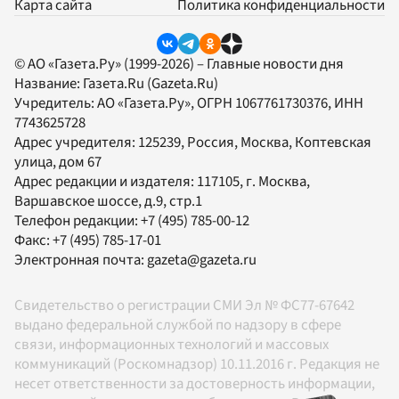
Карта сайта
Политика конфиденциальности
© АО «Газета.Ру» (1999-2026) – Главные новости дня
Название:
Газета.Ru
(Gazeta.Ru)
Учредитель:
АО «Газета.Ру»
, ОГРН 1067761730376, ИНН
7743625728
Адрес учредителя: 125239, Россия, Москва, Коптевская
улица, дом 67
Адрес редакции и издателя:
117105
, г.
Москва
,
Варшавское шоссе, д.9, стр.1
Телефон редакции:
+7 (495) 785-00-12
Факс:
+7 (495) 785-17-01
Электронная почта:
gazeta@gazeta.ru
Свидетельство о регистрации СМИ Эл № ФС77-67642
выдано федеральной службой по надзору в сфере
связи, информационных технологий и массовых
коммуникаций (Роскомнадзор) 10.11.2016 г. Редакция не
несет ответственности за достоверность информации,