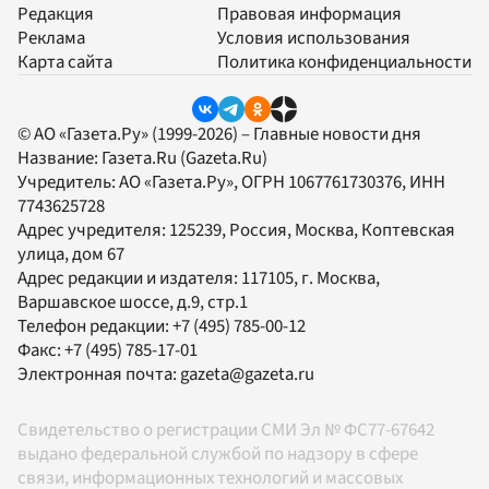
Редакция
Правовая информация
Реклама
Условия использования
Карта сайта
Политика конфиденциальности
© АО «Газета.Ру» (1999-2026) – Главные новости дня
Название:
Газета.Ru
(Gazeta.Ru)
Учредитель:
АО «Газета.Ру»
, ОГРН 1067761730376, ИНН
7743625728
Адрес учредителя: 125239, Россия, Москва, Коптевская
улица, дом 67
Адрес редакции и издателя:
117105
, г.
Москва
,
Варшавское шоссе, д.9, стр.1
Телефон редакции:
+7 (495) 785-00-12
Факс:
+7 (495) 785-17-01
Электронная почта:
gazeta@gazeta.ru
Свидетельство о регистрации СМИ Эл № ФС77-67642
выдано федеральной службой по надзору в сфере
связи, информационных технологий и массовых