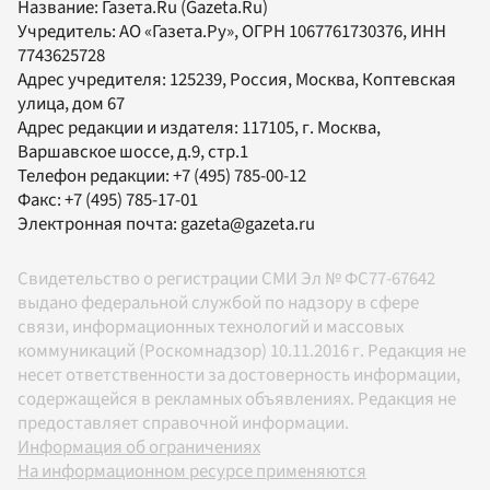
Название:
Газета.Ru
(Gazeta.Ru)
Учредитель:
АО «Газета.Ру»
, ОГРН 1067761730376, ИНН
7743625728
Адрес учредителя: 125239, Россия, Москва, Коптевская
улица, дом 67
Адрес редакции и издателя:
117105
, г.
Москва
,
Варшавское шоссе, д.9, стр.1
Телефон редакции:
+7 (495) 785-00-12
Факс:
+7 (495) 785-17-01
Электронная почта:
gazeta@gazeta.ru
Свидетельство о регистрации СМИ Эл № ФС77-67642
выдано федеральной службой по надзору в сфере
связи, информационных технологий и массовых
коммуникаций (Роскомнадзор) 10.11.2016 г. Редакция не
несет ответственности за достоверность информации,
содержащейся в рекламных объявлениях. Редакция не
предоставляет справочной информации.
Информация об ограничениях
На информационном ресурсе применяются