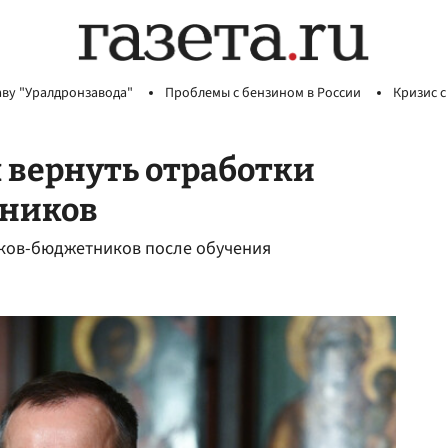
аву "Уралдронзавода"
Проблемы с бензином в России
Кризис с
вернуть отработки
тников
ков-бюджетников после обучения