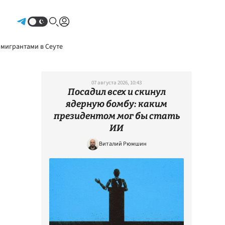
Авторизоваться
 мигрантами в Сеуте
07 августа 2026, 10:43
Посадил всех и скинул
ядерную бомбу: каким
президентом мог бы стать
ИИ
Виталий Рюмшин