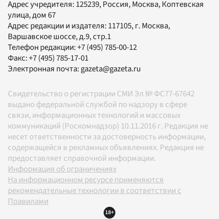
Адрес учредителя: 125239, Россия, Москва, Коптевская
улица, дом 67
Адрес редакции и издателя:
117105
, г.
Москва
,
Варшавское шоссе, д.9, стр.1
Телефон редакции:
+7 (495) 785-00-12
Факс:
+7 (495) 785-17-01
Электронная почта:
gazeta@gazeta.ru
Свидетельство о регистрации СМИ Эл № ФС77-67642
выдано федеральной службой по надзору в сфере
связи, информационных технологий и массовых
коммуникаций (Роскомнадзор) 10.11.2016 г. Редакция не
несет ответственности за достоверность информации,
содержащейся в рекламных объявлениях. Редакция не
предоставляет справочной информации.
Информация об ограничениях
На информационном ресурсе применяются
рекомендательные технологии в соответствии с
Правилами
18+