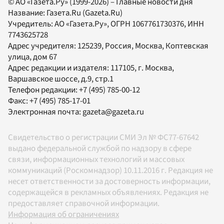
© АО «Газета.Ру» (1999-2026) – Главные новости дня
Название:
Газета.Ru
(Gazeta.Ru)
Учредитель:
АО «Газета.Ру»
, ОГРН 1067761730376, ИНН
7743625728
Адрес учредителя: 125239, Россия, Москва, Коптевская
улица, дом 67
Адрес редакции и издателя:
117105
, г.
Москва
,
Варшавское шоссе, д.9, стр.1
Телефон редакции:
+7 (495) 785-00-12
Факс:
+7 (495) 785-17-01
Электронная почта:
gazeta@gazeta.ru
Свидетельство о регистрации СМИ Эл № ФС77-67642
выдано федеральной службой по надзору в сфере
связи, информационных технологий и массовых
коммуникаций (Роскомнадзор) 10.11.2016 г. Редакция не
несет ответственности за достоверность информации,
содержащейся в рекламных объявлениях. Редакция не
предоставляет справочной информации.
Информация об ограничениях