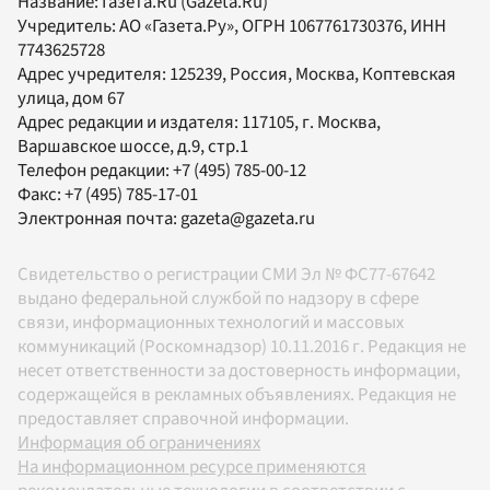
Название:
Газета.Ru
(Gazeta.Ru)
Учредитель:
АО «Газета.Ру»
, ОГРН 1067761730376, ИНН
7743625728
Адрес учредителя: 125239, Россия, Москва, Коптевская
улица, дом 67
Адрес редакции и издателя:
117105
, г.
Москва
,
Варшавское шоссе, д.9, стр.1
Телефон редакции:
+7 (495) 785-00-12
Факс:
+7 (495) 785-17-01
Электронная почта:
gazeta@gazeta.ru
Свидетельство о регистрации СМИ Эл № ФС77-67642
выдано федеральной службой по надзору в сфере
связи, информационных технологий и массовых
коммуникаций (Роскомнадзор) 10.11.2016 г. Редакция не
несет ответственности за достоверность информации,
содержащейся в рекламных объявлениях. Редакция не
предоставляет справочной информации.
Информация об ограничениях
На информационном ресурсе применяются