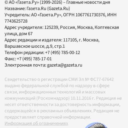
© АО «Газета.Ру» (1999-2026) – Главные новости дня
Название:
Газета.Ru
(Gazeta.Ru)
Учредитель:
АО «Газета.Ру»
, ОГРН 1067761730376, ИНН
7743625728
Адрес учредителя: 125239, Россия, Москва, Коптевская
улица, дом 67
Адрес редакции и издателя:
117105
, г.
Москва
,
Варшавское шоссе, д.9, стр.1
Телефон редакции:
+7 (495) 785-00-12
Факс:
+7 (495) 785-17-01
Электронная почта:
gazeta@gazeta.ru
Свидетельство о регистрации СМИ Эл № ФС77-67642
выдано федеральной службой по надзору в сфере
связи, информационных технологий и массовых
коммуникаций (Роскомнадзор) 10.11.2016 г. Редакция не
несет ответственности за достоверность информации,
содержащейся в рекламных объявлениях. Редакция не
предоставляет справочной информации.
Информация об ограничениях