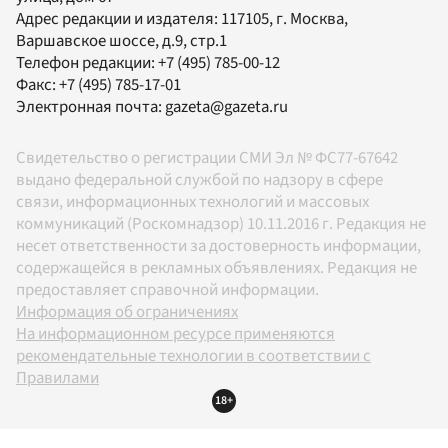
Адрес редакции и издателя:
117105
, г.
Москва
,
Варшавское шоссе, д.9, стр.1
Телефон редакции:
+7 (495) 785-00-12
Факс:
+7 (495) 785-17-01
Электронная почта:
gazeta@gazeta.ru
Свидетельство о регистрации СМИ Эл № ФС77-67642
выдано федеральной службой по надзору в сфере
связи, информационных технологий и массовых
коммуникаций (Роскомнадзор) 10.11.2016 г. Редакция не
несет ответственности за достоверность информации,
содержащейся в рекламных объявлениях. Редакция не
предоставляет справочной информации.
Информация об ограничениях
На информационном ресурсе применяются
рекомендательные технологии в соответствии с
Правилами
18+