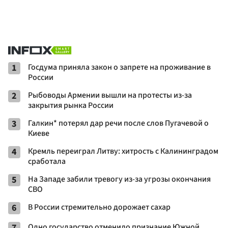
1
Госдума приняла закон о запрете на проживание в
России
2
Рыбоводы Армении вышли на протесты из-за
закрытия рынка России
3
Галкин* потерял дар речи после слов Пугачевой о
Киеве
4
Кремль переиграл Литву: хитрость с Калининградом
сработала
5
На Западе забили тревогу из-за угрозы окончания
СВО
6
В России стремительно дорожает сахар
7
Одно государство отменило признание Южной