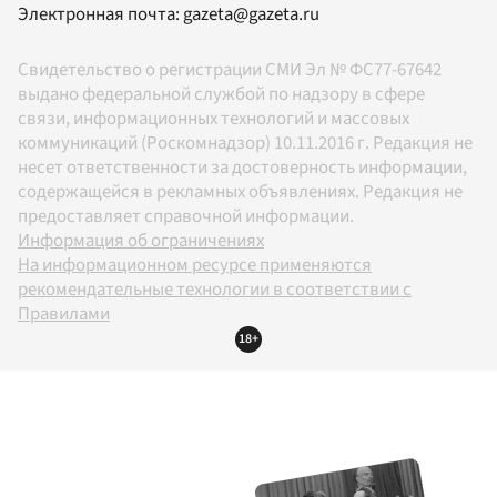
Электронная почта:
gazeta@gazeta.ru
Свидетельство о регистрации СМИ Эл № ФС77-67642
выдано федеральной службой по надзору в сфере
связи, информационных технологий и массовых
коммуникаций (Роскомнадзор) 10.11.2016 г. Редакция не
несет ответственности за достоверность информации,
содержащейся в рекламных объявлениях. Редакция не
предоставляет справочной информации.
Информация об ограничениях
На информационном ресурсе применяются
рекомендательные технологии в соответствии с
Правилами
18+