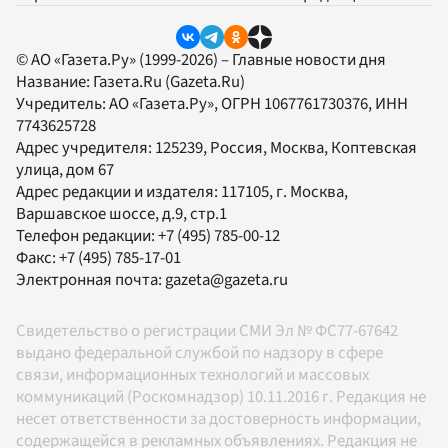
© АО «Газета.Ру» (1999-2026) – Главные новости дня
Название:
Газета.Ru
(Gazeta.Ru)
Учредитель:
АО «Газета.Ру»
, ОГРН 1067761730376, ИНН
7743625728
Адрес учредителя: 125239, Россия, Москва, Коптевская
улица, дом 67
Адрес редакции и издателя:
117105
, г.
Москва
,
Варшавское шоссе, д.9, стр.1
Телефон редакции:
+7 (495) 785-00-12
Факс:
+7 (495) 785-17-01
Электронная почта:
gazeta@gazeta.ru
Свидетельство о регистрации СМИ Эл № ФС77-67642
выдано федеральной службой по надзору в сфере
связи, информационных технологий и массовых
коммуникаций (Роскомнадзор) 10.11.2016 г. Редакция не
несет ответственности за достоверность информации,
содержащейся в рекламных объявлениях. Редакция не