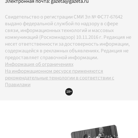
Электронная почта:
gazeta@gazeta.ru
Свидетельство о регистрации СМИ Эл № ФС77-67642
выдано федеральной службой по надзору в сфере
связи, информационных технологий и массовых
коммуникаций (Роскомнадзор) 10.11.2016 г. Редакция не
несет ответственности за достоверность информации,
содержащейся в рекламных объявлениях. Редакция не
предоставляет справочной информации.
Информация об ограничениях
На информационном ресурсе применяются
рекомендательные технологии в соответствии с
Правилами
18+