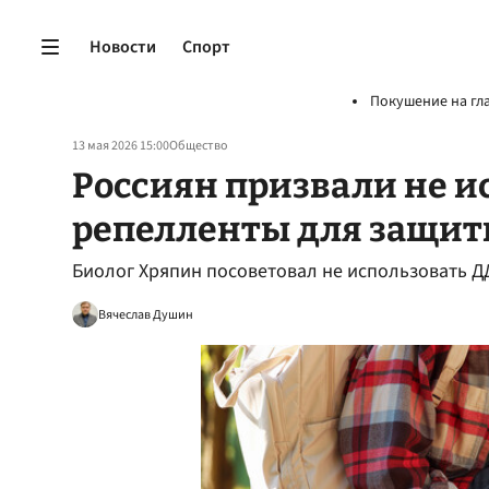
Новости
Спорт
Покушение на гл
13 мая 2026 15:00
Общество
Россиян призвали не и
репелленты для защит
Биолог Хряпин посоветовал не использовать Д
Вячеслав Душин