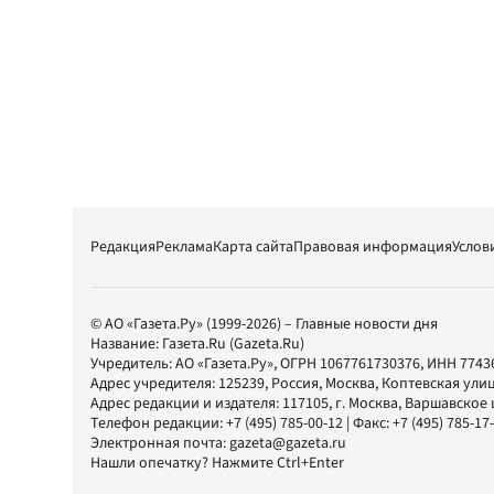
Редакция
Реклама
Карта сайта
Правовая информация
Услов
© АО «Газета.Ру» (1999-2026) – Главные новости дня
Название:
Газета.Ru
(Gazeta.Ru)
Учредитель:
АО «Газета.Ру»
, ОГРН 1067761730376, ИНН 7743
Адрес учредителя: 125239, Россия, Москва, Коптевская улиц
Адрес редакции и издателя:
117105
, г.
Москва
,
Варшавское шо
Телефон редакции:
+7 (495) 785-00-12
| Факс:
+7 (495) 785-17
Электронная почта:
gazeta@gazeta.ru
Нашли опечатку? Нажмите Ctrl+Enter