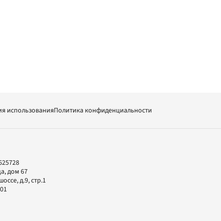
ия использования
Политика конфиденциальности
625728
а, дом 67
ссе, д.9, стр.1
-01